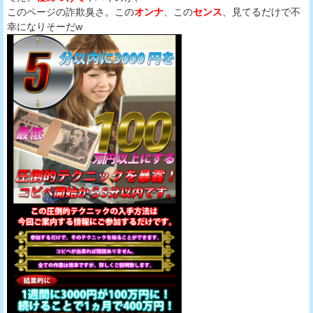
このページの詐欺臭さ。この
オンナ
、この
センス
、見てるだけで不
幸になりそーだw