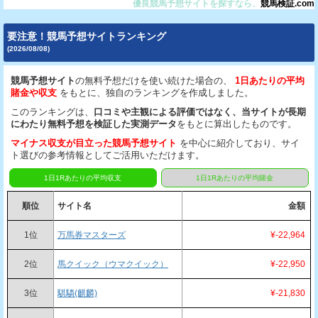
優良競馬予想サイトを探すなら、
競馬検証.com
要注意！競馬予想サイトランキング
(2026/08/08)
競馬予想サイト
の無料予想だけを使い続けた場合の、
1日あたりの平均
賭金や収支
をもとに、独自のランキングを作成しました。
このランキングは、
口コミや主観による評価ではなく、当サイトが長期
にわたり無料予想を検証した実測データ
をもとに算出したものです。
マイナス収支が目立った競馬予想サイト
を中心に紹介しており、サイ
ト選びの参考情報としてご活用いただけます。
1日1Rあたりの平均収支
1日1Rあたりの平均賭金
順位
サイト名
金額
1位
万馬券マスターズ
¥-22,964
2位
馬クイック（ウマクイック）
¥-22,950
3位
騏驎(麒麟)
¥-21,830