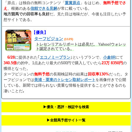
「原点」は独自の無料コンテンツ「
重賞原点
」をはじめ、
無料予想でさ
え
、根拠のある
信頼できる見解
が常に載っている。
地方競馬での回収率も良好
だ。見た目は地味だが、今後も注目したい予
想サイトである。
【優良】
ターフビジョン
(1125)
トレセンリアルリポートは必見だ。 Yahoo!ウォレッ
ト認定されてている。
6/28
に提供された｢
エコノミープラン
｣というプランで、
小倉8R
にて
340.5倍
の的中。1点あたり最大の500円で購入していたら
23万 8350円
の
獲得となった。
ターフビジョンの
無料予想
の長期検証時の結果は
回収率130%
だった。タ
ーフビジョンでは
美浦・栗東のトレセン取材レポート
を画像付きで公開
している。新聞では得られない貴重な情報を提供することができるのも
凄いことだ｡
▶︎優良・悪評・検証中を検索
▶︎全競馬予想サイト一覧