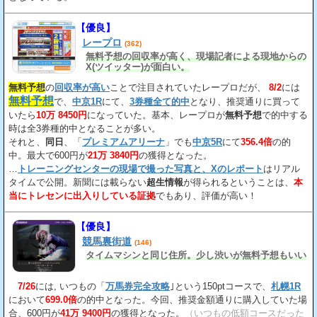
【優良】
レープロ
(362)
無料予想の回収率が高く、現場記者による現地からの
X(ツイッター)が面白い。
無料予想
の
回収率が高い
ことで注目されていたレープロだが、
8/2
には
無料予想
で、
中京1R
にて、
3券種全て的中
となり、推奨通りに買って
いたら
10万 8450円
になっていた。基本、レープロが
無料予想
で的中する
時は全3券種的中となることが多い。
それと、
同日
、「
プレミアムアリーナ
」でも
中京5R
にて
356.4倍
の的
中。最大で600円が
21万 3840円
の獲得となった。
…
トレーニングセンターの現場で撮った写真と、Xのレポート
はリアル
タイムで公開。新聞には載らない
超生情報
が得られるということは、
本
当にトレセンに出入りしている証拠
でもあり、評価が高い！
【優良】
競馬裏街道
(146)
タイムマシンと同じ住所。少し渋いが無料予想もいい
7/26
には, いつもの「
万馬券完全攻略
｣という150ptコースで、
札幌1R
において
699.0倍
の的中となった。今回、推奨金額通りに購入していた場
合、600円が
41万 9400円
の獲得となった。
（いつもの低額コースだった