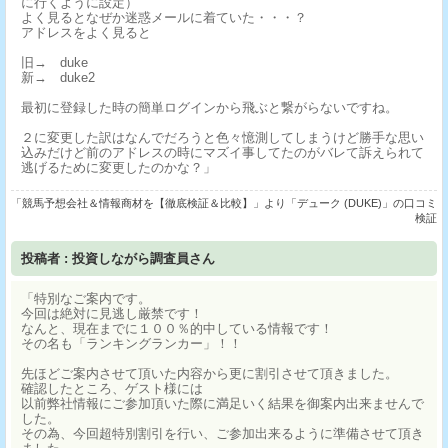
に行くように設定）
よく見るとなぜか迷惑メールに着ていた・・・？
アドレスをよく見ると
旧→ duke
新→ duke2
最初に登録した時の簡単ログインから飛ぶと繋がらないですね。
２に変更した訳はなんでだろうと色々憶測してしまうけど勝手な思い
込みだけど前のアドレスの時にマズイ事してたのがバレて訴えられて
逃げるために変更したのかな？」
「競馬予想会社＆情報商材を【徹底検証＆比較】」より「デューク (DUKE)」の口コミ
検証
投稿者 : 投資しながら調査員さん
「特別なご案内です。
今回は絶対に見逃し厳禁です！
なんと、現在までに１００％的中している情報です！
その名も「ランキングランカー」！！
先ほどご案内させて頂いた内容から更に割引させて頂きました。
確認したところ、ゲスト様には
以前弊社情報にご参加頂いた際に満足いく結果を御案内出来ませんで
した。
その為、今回超特別割引を行い、ご参加出来るように準備させて頂き