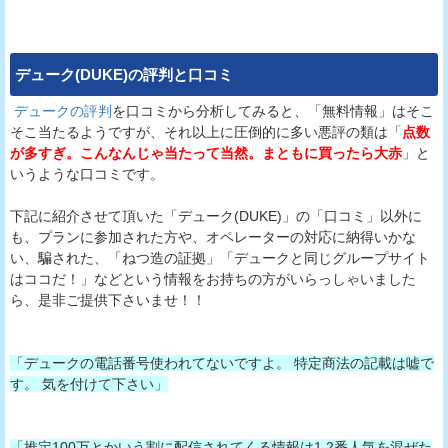
デューク(DUKE)
の評判と口コミ
デュークの評判
を口コミから分析してみると、「無料情報」はそこ
そこ当たるようですが、それ以上に圧倒的に多い悪評の類は「
点数
が多すぎ。こんなんじゃ当たって当然。まともに買ったら大赤
」と
いうような口コミです。
下記に紹介させて頂いた「デューク(DUKE)」の「口コミ」以外に
も、プランに参加された方や、オペレーターの対応に納得いかな
い、騙された、「ねつ造の証拠」「デュークと同じグループサイト
はココだ！」などという情報をお持ちの方がいらっしゃいました
ら、是非ご提供下さいませ！！
「デュークの電話番号使われてないですよ。 特定商法の記載は嘘で
す。 気を付けて下さい」
「推定100万とかいう割に配信されてくる情報は1.2番人気を混ぜた