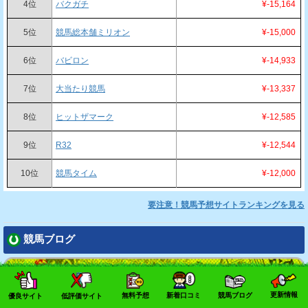
4位
バクガチ
¥-15,164
5位
競馬総本舗ミリオン
¥-15,000
6位
バビロン
¥-14,933
7位
大当たり競馬
¥-13,337
8位
ヒットザマーク
¥-12,585
9位
R32
¥-12,544
10位
競馬タイム
¥-12,000
要注意！競馬予想サイトランキングを見る
競馬ブログ
更新情報
無料予想
新着口コミ
競馬ブログ
優良サイト
低評価サイト