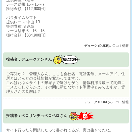
レース結果:16－15－7
獲得金額:【112,900円】
パラダイムシフト
提供レース:中山 1R
提供券種:３連単
レース結果:6－16－15
獲得金額:【334,900円】
デューク (DUKE)の口コミ情報
投稿者 : デュークオンさん
ご存知か？ 管理人さん、ここも会社名、電話番号、メールアド、住
所とほとんどの会社情報が変わってますよ。
これはたぶんサイトの限界まで逃げながら、情報料搾り取って閉鎖コ
ースまっしぐらかと。その間に新たなサイト準備中とみてますが、管
理人さんの見解は？
デューク (DUKE)の口コミ情報
投稿者 : ペロリンチョペロペロさん
サイト行ったら閉鎖したって書かれてるが、実は生きてたね。