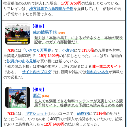
推奨単価の500円で購入した場合、
17万 3750円
の払戻しとなっている。
リフレインは、
地方競馬でも高精度な予想
を提供しており、信頼性の高
い予想サイトだと評価できる。
【優良】
俺の競馬予想
(809)
魅力は「本物の馬主」によるガチネタと「本物の現役
記者」のガチ内部情報だ！
7/18
には「
いきなり万馬券
」で、
小倉9R
にて
319.0倍
の万馬券を的中。
推奨購入額600円で、
19万 1400円
の払戻しとなった。ココは常に論理的
で
説得力のある見解
が買い目には載っている。
「俺の競馬予想」は本物の馬主と、現役の記者による
唯一無二のサイト
である。
サイト内のブログ
では､新聞や雑誌では
知れないネタ
が満載な
ので必見だ｡
【優良】
原点
(415)
玄人でも満足できる無料コンテンツが充実している競
馬予想サイト。提供される予想にも読み応えのある納
得の見解
が載っている。
7/11
には、
ギアショット
(120pt)
コースで、
函館7R
にて
316倍
の配当と
なった
(24点)
。いつもの如く400円での購入が推奨されていたので、記載
どおりに馬券購入したら
12万 6400円
の払い戻しとなった。