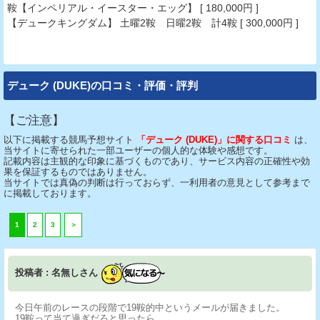
鞍【インペリアル・イースター・エッグ】 [ 180,000円 ]
【デュークキングダム】 土曜2鞍 日曜2鞍 計4鞍 [ 300,000円 ]
デューク (DUKE)の口コミ・評価・評判
【ご注意】
以下に掲載する競馬予想サイト
「デューク (DUKE)」に関する口コミ
は、
当サイトに寄せられた一部ユーザーの個人的な体験や感想です。
記載内容は主観的な印象に基づくものであり、サービス内容の正確性や効
果を保証するものではありません。
当サイトでは真偽の判断は行っておらず、一利用者の意見として参考まで
に掲載しております。
1
2
3
＞
投稿者 : 名無しさん
今日午前のレースの段階で19鞍的中というメールが届きました。
19鞍って当て過ぎだろと思ったら