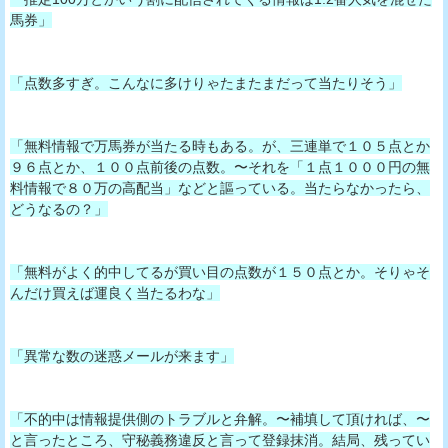
馬券」
「点数多すぎ。こんなに多けりゃたまたまだって当たりそう」
「無料情報で万馬券が当たる時もある。が、三連単で１０５点とか
９６点とか、１００点前後の点数。〜それを「１点１０００円の無
料情報で８０万の高配当」などと謳っている。当たらなかったら、
どうなるの？」
「無料がよく的中してるが買い目の点数が１５０点とか。そりゃそ
んだけ買えば運良く当たるわな」
「異常な数の迷惑メールが来ます」
「不的中は情報提供側のトラブルと弁解。〜補填して頂ければ、〜
と言ったところ、守秘義務違反と言って登録抹消。結局、残ってい