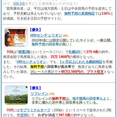
ので、
699.0倍
を手にした参加者もいたのでは？）
「競馬裏街道」は、平日は地方競馬・土日は中央競馬の予想を提供して
おり、予想見解は添えられていないが、
無料予想の長期検証
では
116%
と
好成績。引き続き注目の予想サイトだ。
【優良】
HRIセンチュリオン
(65)
2022年頃には限定公開していたサイトが、一般公開。
無料予想の回収率
が高い！
7/26
は｢
精選2鞍
｣というコース
(180pt）
で
札幌2R
にて
279.4倍
の的中。
推奨金額で馬券購入した場合、
25万 1460円
の獲得となった。
また、「
HRIセンチュリオン
」でも、
1ヶ月以上にわたる継続検証
を実施
した。その結果、
無料予想
の
回収率が高水準で
、推奨どおりに馬券を購
入していた場合、
16レースの累計で
＋88万2,500円の、プラス収支
となっ
ていた。
【優良】
リフレイン
(78)
リフレインの
無料予想
は、
地方競馬の回収率もよく
、
非常に優れた的中率と回収率を誇っている。
7/25
には
サブリミナルターフ
（150pt）というコースで提供された2鞍
のうち、
中京5R
にて、
わずか18点
で
347.5倍
の的中となった。