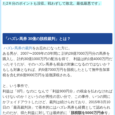
た2Ｒ分のポイントも没収。戦わずして敗北。最低最悪です」
「ハズレ馬券 30億の脱税裁判」とは？
ハズレ馬券の裁判
をお忘れになった方に。
ある男が、2007〜2009年の3年間に 計約28億7000万円分の馬券を
購入し、計約30億1000万円の配当を得て、 利益は約1億4000万円だ
ったそうだが、そのハズレ馬券も税金の対象になるのではないか？
もしも対象となれば、約5億7000万円を脱税したとして無申告加算
税を含む約6億9000万円を追徴課税される。
と、いう事件で、
利益は「0円」なのに なんで「利益900円分」の税金を払わなければ
いけないのか！というのが男性の言い分で、この事件、いつの間に
かフェイドアウトしたけど、裁判は続けられており、2015年3月10
日の「最高裁判決」で基本的にはハズレ馬券も経費として認められ
たのだが、得た利益に対しては最終的に「
脱税額を5000万円余り
」