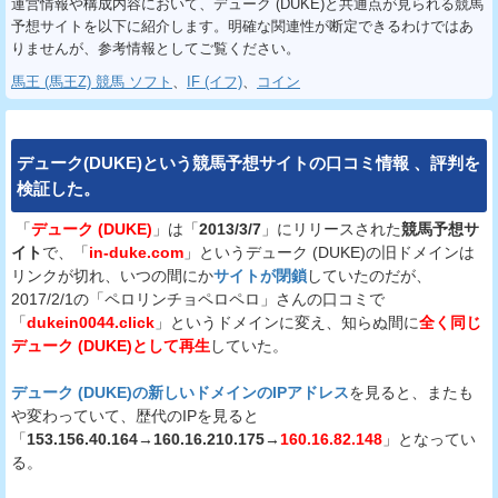
運営情報や構成内容において、デューク (DUKE)と共通点が見られる競馬
予想サイトを以下に紹介します。明確な関連性が断定できるわけではあ
りませんが、参考情報としてご覧ください。
馬王 (馬王Z) 競馬 ソフト
、
IF (イフ)
、
コイン
デューク(DUKE)
という
競馬予想サイト
の
口コミ
情報
、
評判
を
検証
した。
「
デューク (DUKE)
」は「
2013/3/7
」にリリースされた
競馬予想サ
イト
で、「
in-duke.com
」というデューク (DUKE)の旧ドメインは
リンクが切れ、いつの間にか
サイトが閉鎖
していたのだが、
2017/2/1の「ペロリンチョペロペロ」さんの口コミで
「
dukein0044.click
」というドメインに変え、知らぬ間に
全く同じ
デューク (DUKE)として再生
していた。
デューク (DUKE)の新しいドメインのIPアドレス
を見ると、またも
や変わっていて、歴代のIPを見ると
「
153.156.40.164
→
160.16.210.175
→
160.16.82.148
」となってい
る。