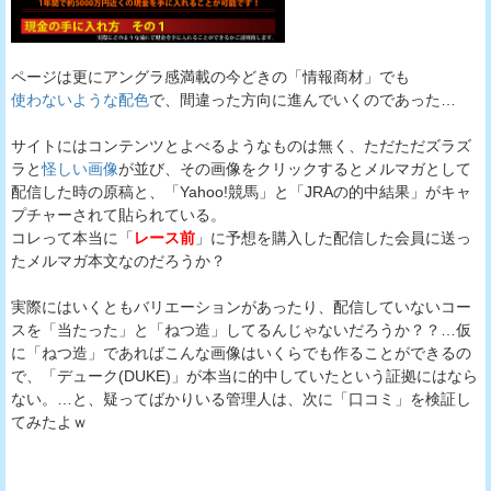
ページは更にアングラ感満載の今どきの「情報商材」でも
使わないような配色
で、間違った方向に進んでいくのであった…
サイトにはコンテンツとよべるようなものは無く、ただただズラズ
ラと
怪しい画像
が並び、その画像をクリックするとメルマガとして
配信した時の原稿と、「Yahoo!競馬」と「JRAの的中結果」がキャ
プチャーされて貼られている。
コレって本当に「
レース前
」に予想を購入した配信した会員に送っ
たメルマガ本文なのだろうか？
実際にはいくともバリエーションがあったり、配信していないコー
スを「当たった」と「ねつ造」してるんじゃないだろうか？？…仮
に「ねつ造」であればこんな画像はいくらでも作ることができるの
で、「デューク(DUKE)」が本当に的中していたという証拠にはなら
ない。…と、疑ってばかりいる管理人は、次に「口コミ」を検証し
てみたよｗ