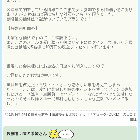
ました。
３連単で的中している情報でここまで安く参加できる情報は他にあり
ませんがミヤ様には更に特別な対応をとらせて頂きました。
割引後の価格は下記がついているプランです！
【特別割引価格】
衝撃的な価格ですので、ご確認下さい。
また、このメールを受け取った後にサイトにログインして頂いた会員
様には抽選で5名様に10万円の現金プレゼントを行います！
当選した会員様にはお振込の口座をお聞きしますので
ご返信いただければ幸いです。
※口座を教えたら最後・・・という恐ろしい事を考えてしまっ
た・・・ここは一度だけ登録した時のポイントを使ってプランに参加
したけど ３連単１点勝負 でハズレ・・・なんかヤバそうな感じだ
ったのでそれ以降スルー（無料もむちゃくちゃな点数でハズレてる
し）」
「競馬予想会社＆情報商材を【徹底検証＆比較】」より「デューク (DUKE)」の口コミ
検証
投稿者 : 匿名希望さん