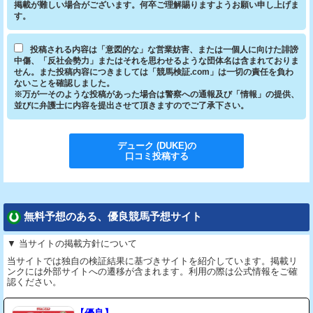
掲載が難しい場合がございます。何卒ご理解賜りますようお願い申し上げま
す。
投稿される内容は「意図的な」な営業妨害、または一個人に向けた誹謗
中傷、「反社会勢力」またはそれを思わせるような団体名は含まれておりま
せん。また投稿内容につきましては「競馬検証.com」は一切の責任を負わ
ないことを確認しました。
※万が一そのような投稿があった場合は警察への通報及び「情報」の提供、
並びに弁護士に内容を提出させて頂きますのでご了承下さい。
デューク (DUKE)
の
口コミ投稿する
無料予想のある、優良競馬予想サイト
▼ 当サイトの掲載方針について
当サイトでは独自の検証結果に基づきサイトを紹介しています。掲載リ
ンクには外部サイトへの遷移が含まれます。利用の際は公式情報をご確
認ください。