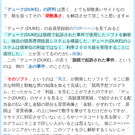
「デューク(DUKE)」の評判
は悪く、とても胡散臭いサイトなの
で、順を追ってその「
胡散臭さ
」を解説させて頂こうと思いますｗ
「デューク (DUKE)」の会員登録前の
TOPページ
を見てみると
「デューク(DUKE)は脱税で起訴された事件で使用したソフトを解析
し、独自の競馬専用投資システムを構築した。デューク(DUKE)のシ
ステムは億単位の利益ではなく、利率２００％超を実現することに
成功した」
…とか言ってるのだが(→
画像
)
…この「デューク(DUKE)」の言う「
脱税で起訴された事件
」という
のは、例の「
あの事件
」のことだな。
「
そのソフト
」というのは「
馬王
」が開発したソフトで、そこに膨
大な時間と勤勉な男の知識を加えて完成した「競馬予想プログラ
ム」だったからこそ「利益」を生むことができたのですが、「デュ
ーク(DUKE)」のサイトを見ると「高額運用実績」で紹介されてる配
当金の払い戻し金額の部分も背景画像と「金額」がずれていて、原
因は「背景画像」の上にhtmlで数字を乗せてるだけだからですが、
リサイズに対応させていないところやソースコードを見る限り、プ
ログラムにそこまで詳しい人がいるとは思えないし、仮にスーパー
エンジニアがいたとして、このソフトを少し解析するくらいじゃ「