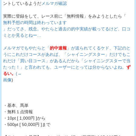
ントしているようだ
メルマガ確認
実際に登録をして、レース前に「無料情報」をみようとしたら「
無料予想の時間は終わっています
」だってさ、残念。やたらと過去の的中実績が載ってるけど、口コ
ミとか見るとねー…
メルマガでもやたらと「
的中速報
」が送られてくるケド、下記のと
うにこれだけコースがあれば、「シャイニングスター」だけでもこ
れだけ「買い目コース」があるんだから「シャイニングスターで当
たった！」と言われても、ユーザーにとっては分からないよね。
ず
るい。
(→
画像
)
・基本、馬単
・無料１点情報
・10pt [ 1,000円 ]から
・500pt [ 50,000円 ]まで