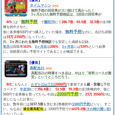
【優良】
タイムマシン
(244)
無料予想の回収率がズバ抜けて高かった！
3ヶ月かけた無料予想検証は、1回目の回収率が
163%、2回目が206%、3回目が534%だ。
無料予想
8/5
には「
」で
園田7R
にて
286.7倍
、
65.5倍
、
32.5倍
の全3券
種を的中させた。
無料予想
仮に各券種500円ずつ購入していた場合、
なのに、合計払戻額
は
19万 2350円
になっていた。
尚、
3ヶ月にわたる無料予想検証
でも安定した成績を記録。
初月
は回収率
163%
、
2ヶ月目
は
206%
、
3ヶ月目
には
534%
という結果
に。信頼度の高い予想サイトであることが確認できる。
【優良】
高配当21
(695)
高配当21の特筆すべき点は、やはり「有料コースが激
安」というところだろう。
8/2
にもなんと、
わずか
20pt予想
(
2000円
)
で参加できる
超・安価
な予想
コースで、
中京5R
にて
356.4倍
と、
51.5倍
、
59.2倍
の全3券種的中。仮に
2000円予想
500円で全券種を買ってたら､今回は
で、
23万 3550円
の払
戻しになった計算だ。
なお、数年前には
3237.5倍
を含む全2券種的中(
1000円予想
)といい、すご
い。ちなみに
過去最高配当
は､1000円予想での
6479.2倍
(
その時の買い目
)
となっている。