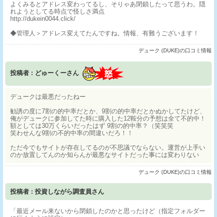
よくみるとアドレス変わってるし、そりゃあ閉鎖したって思うわ。隠
れようとしてる時点で怪しさ満点
http://dukein0044.click/
◆管理人＞アドレス変えてたんですね。情報、有難うございます！
デューク (DUKE)の口コミ情報
投稿者 : どゅーくーさん
デュークは最悪だったねー
勧誘の度に7割の的中率だとか、9割の的中率だとかぬかしてたけど、
俺がデュークに参加してた時に購入した12鞍分の予想は全て不的中！
額としては30万くらいだったはず 9割の的中率？（笑笑笑
笑わせんな9割の不的中率の間違いだろ！！
ただ今でもサイトが存在してるのが不思議でならない。運営が上手い
のか放置してんのか知らんが最悪なサイトだった事には変わりない
デューク (DUKE)の口コミ情報
投稿者 : 投資しながら調査員さん
「最近メール来ないから閉鎖したのかと思ったけど（指定フォルダー