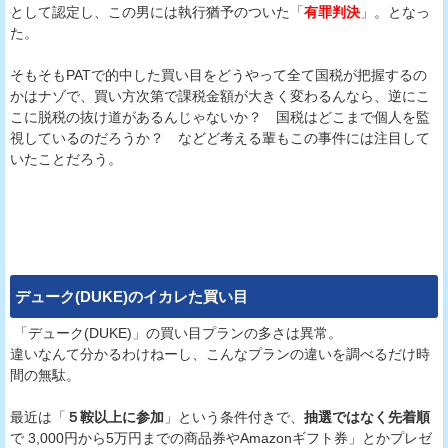
として認定し、この男には執行猶予のついた「
有罪判決
」。となっ
た。
そもそもPATで的中した買い目をどうやって全て国税が把握するの
かはナゾで、買い方次第で課税金額が大きく変わるんなら、逆にこ
こに脱税の抜け道があるんじゃないか？ 国税はどこまで個人を監
視しているのだろうか？ などど考える輩もこの事件には注目して
いたことだろう。
デューク(DUKE)
のイカレた買い目
「デューク(DUKE)」の買い目プランの多さは異常。
違いなんて分かるわけねーし、こんなプランの違いを調べるだけ時
間の無駄。
最近は「
５鞍以上に参加
」という条件付きで、
抽選ではなく先着順
で 3,000円から5万円までの商品券やAmazonギフト券」とかプレゼ