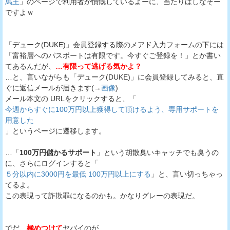
馬王
」のページで利用者が憤慨しているよーに、当たりはしなそー
ですよｗ
「デューク(DUKE)」会員登録する際のメアド入力フォームの下には
「富裕層へのパスポートは有限です。今すぐご登録を！」とか書い
てあるんだが、
…有限って逃げる気かよ？
…と、言いながらも「デューク(DUKE)」に会員登録してみると、直
ぐに返信メールが届きます(→
画像
)
メール本文の URLをクリックすると、「
今週からすぐに100万円以上獲得して頂けるよう、専用サポートを
用意した
」というページに遷移します。
…「
100万円儲かるサポート
」という胡散臭いキャッチでも臭うの
に、さらにログインすると「
５分以内に3000円を最低 100万円以上にする
」と、言い切っちゃっ
てるよ。
この表現って詐欺罪になるのかも。かなりグレーの表現だ。
でだ、
極めつけて
ヤバイのが、