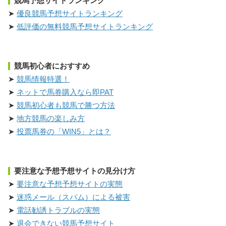
競馬予想サイトランキング
優良競馬予想サイトランキング
低評価の無料競馬予想サイトランキング
競馬初心者におすすめ
競馬情報特選！
ネットで馬券購入なら即PAT
競馬初心者も競馬で勝つ方法
地方競馬の楽しみ方
投票馬券の「WIN5」とは？
要注意な予想予想サイトの見分け方
要注意な予想予想サイトの実態
迷惑メール（スパム）による被害
電話勧誘トラブルの実態
退会できない競馬予想サイト