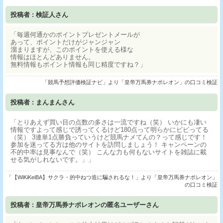
投稿者 : 検証人さん
「毎週何通かのポイントプレゼントメールが
あって、ポイントだけがジャンジャン
溜まりますが、このポイントを使える様な
情報はほとんどありません。
無料情報もポイント情報も同じ精度ですね？」
「競馬予想評価検証ナビ」より「皇帝万馬券ナポレオン」の口コミ検証
投稿者 : まんまんさん
「とりあえず買い目の点数の多さは一流ですね（笑） いかにも凄い
情報ですよって感じで誘ってくるけど180点って明らかにビビってる
（笑） 3連単1点勝負っていうけど競馬ナメてんの？って感じです！
参加を迷ってる方は他のサイトを訪問しましょう！ キャンペーンの
不的中率は見事なんで（笑） こんな力も何もないサイトを雑誌に載
せる気がしれないです。」」
「【WiKiKeiBA】サクラ・的中ねつ造に騙されるな！」より「皇帝万馬券ナポレオン」
の口コミ検証
投稿者 : 皇帝万馬券ナポレオンの匿名ユーザーさん