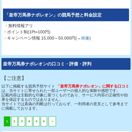
「
皇帝万馬券ナポレオン
」の競馬予想と料金設定
・無料情報アリ
・ポイント制(1Pt=100円)
・キャンペーン情報 15,000～50,000円(→
画像
)
皇帝万馬券ナポレオンの口コミ・評価・評判
【ご注意】
以下に掲載する競馬予想サイト
「皇帝万馬券ナポレオン」に関する口コミ
は、当サイトに寄せられた一部ユーザーの個人的な体験や感想です。
記載内容は主観的な印象に基づくものであり、サービス内容の正確性や効
果を保証するものではありません。
当サイトでは真偽の判断は行っておらず、一利用者の意見として参考まで
に掲載しております。
1
2
3
4
5
6
＞