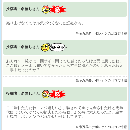
投稿者 : 名無しさん
売り上げなくてヤル気がなくなった証拠やろ。
皇帝万馬券ナポレオンの口コミ情報
投稿者 : 名無しさん
あんれ？ 確かに一回サイト閉じてた感じだったけど元に戻ったね。
ここ最近メールも届いてなかったから本当に潰れたのかと思ったわｗ
工事中だったのか？
皇帝万馬券ナポレオンの口コミ情報
投稿者 : 名無しさん
ここ潰れたんだね。マジ嬉しいよ。騙されて金は返金されたけど馬券
代信じていてかなりの損失したからね。あの時は素人だったよ。皇帝
万馬券ナポレオンつぶれてせいせいしてます。
皇帝万馬券ナポレオンの口コミ情報