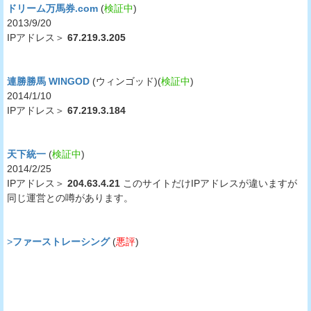
ドリーム万馬券.com
(
検証中
)
2013/9/20
IPアドレス＞
67.219.3.205
連勝勝馬 WINGOD
(ウィンゴッド)(
検証中
)
2014/1/10
IPアドレス＞
67.219.3.184
天下統一
(
検証中
)
2014/2/25
IPアドレス＞
204.63.4.21
このサイトだけIPアドレスが違いますが
同じ運営との噂があります。
>
ファーストレーシング
(
悪評
)