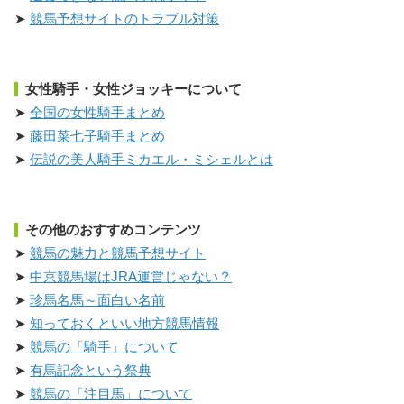
競馬予想サイトのトラブル対策
女性騎手・女性ジョッキーについて
全国の女性騎手まとめ
藤田菜七子騎手まとめ
伝説の美人騎手ミカエル・ミシェルとは
その他のおすすめコンテンツ
競馬の魅力と競馬予想サイト
中京競馬場はJRA運営じゃない？
珍馬名馬～面白い名前
知っておくといい地方競馬情報
競馬の「騎手」について
有馬記念という祭典
競馬の「注目馬」について