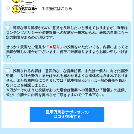
ネタ提供はこちら
可能な限り皆様からのご意見を反映したいと考えておりますが、近年は
コンテンツポリシーや名誉毀損への配慮が一層求められ、表現の自由にも一
定の制限があるのが現状です。
せっかく貴重なご意見や「
🔥怒り
」の投稿をいただいても、内容によっては
掲載が難しい場合がございます。何卒ご理解賜りますようお願い申し上げま
す。
投稿される内容は「意図的な」な営業妨害、または一個人に向けた誹謗
中傷、「反社会勢力」またはそれを思わせるような団体名は含まれておりま
せん。また投稿内容につきましては「競馬検証.com」は一切の責任を負わ
ないことを確認しました。
※万が一そのような投稿があった場合は警察への通報及び「情報」の提供、
並びに弁護士に内容を提出させて頂きますのでご了承下さい。
皇帝万馬券ナポレオン
の
口コミ投稿する