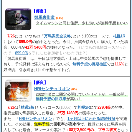
【優良】
競馬裏街道
(146)
タイムマシンと同じ住所。少し渋いが無料予想もいい
7/26
には, いつもの「
万馬券完全攻略
｣という150ptコースで、
札幌1R
において
699.0倍
の的中となった。今回、推奨金額通りに購入していた場
合、600円が
41万 9400円
の獲得となった。
（いつもの低額コースだった
ので、
699.0倍
を手にした参加者もいたのでは？）
「競馬裏街道」は、平日は地方競馬・土日は中央競馬の予想を提供して
おり、予想見解は添えられていないが、
無料予想の長期検証
では
116%
と
好成績。引き続き注目の予想サイトだ。
【優良】
HRIセンチュリオン
(65)
2022年頃には限定公開していたサイトが、一般公開。
無料予想の回収率
が高い！
7/26
は｢
精選2鞍
｣というコース
(180pt）
で
札幌2R
にて
279.4倍
の的中。
推奨金額で馬券購入した場合、
25万 1460円
の獲得となった。
また、「
HRIセンチュリオン
」でも、
1ヶ月以上にわたる継続検証
を実施
した。その結果、
無料予想
の
回収率が高水準で
、推奨どおりに馬券を購
入していた場合、
16レースの累計で
＋88万2,500円の、プラス収支
となっ