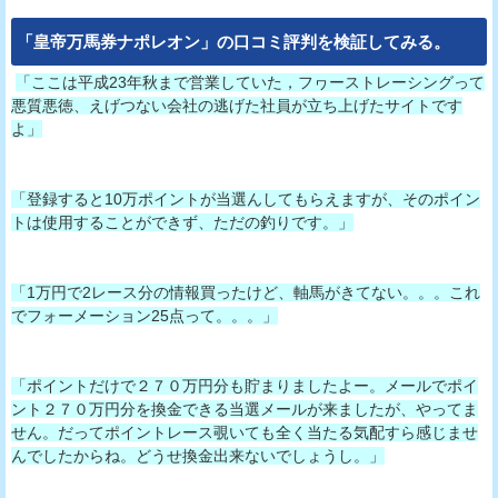
「
皇帝万馬券ナポレオン
」の
口コミ
評判を検証してみる。
「ここは平成23年秋まで営業していた，フヮーストレーシングって
悪質悪徳、えげつない会社の逃げた社員が立ち上げたサイトです
よ」
「登録すると10万ポイントが当選んしてもらえますが、そのポイン
トは使用することができず、ただの釣りです。」
「1万円で2レース分の情報買ったけど、軸馬がきてない。。。これ
でフォーメーション25点って。。。」
「ポイントだけで２７０万円分も貯まりましたよー。メールでポイ
ント２７０万円分を換金できる当選メールが来ましたが、やってま
せん。だってポイントレース覗いても全く当たる気配すら感じませ
んでしたからね。どうせ換金出来ないでしょうし。」