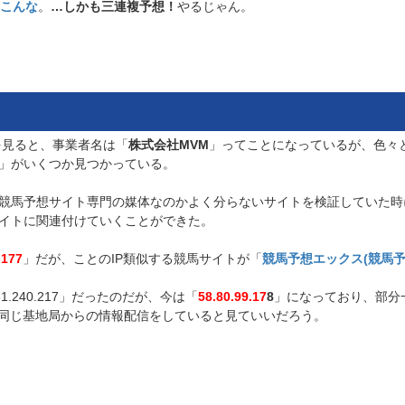
こんな
。
…しかも三連複予想！
やるじゃん。
を見ると、事業者名は「
株式会社MVM
」ってことになっているが、色々
」がいくつか見つかっている。
競馬予想サイト専門の媒体なのかよく分らないサイトを検証していた時
イトに関連付けていくことができた。
.177
」だが、ことのIP類似する競馬サイトが「
競馬予想エックス(競馬予
31.240.217」だったのだが、今は「
58.80.99.17
8
」になっており、部分
ぼ同じ基地局からの情報配信をしていると見ていいだろう。