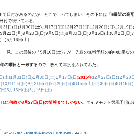
日(土)とまで日付があるのだが、そこで止ってしまい、その下には「
■最近の高
日付で続いている。
31日(日)1月30日(土)1月17日(日)12月27日(日)12月20日(日)12月19日
)9月21日(月)9月20日(日)9月5日(土)8月30日(日)8月15日(土)8月2日(日)
(土)5月16日(土)
、一見、この最後の「5月16日(土)」が、先週の無料予想の的中結果な
16年の曜日と一致する
ので、改めて年度を入れてみた。
日(土)1月31日(日)1月30日(土)1月17日(日)
2015年
12月27日(日)12月20
日)10月11日(日)9月21日(月)9月20日(日)9月5日(土)8月30日(日)8月15日
(日)5月16日(土)5月16日(土)
それに
何故か3月27日(日)の情報までしかない。
ダイヤモンド競馬予想は
、
「
ダイヤモンド競馬予想の利用者の声
」がある。