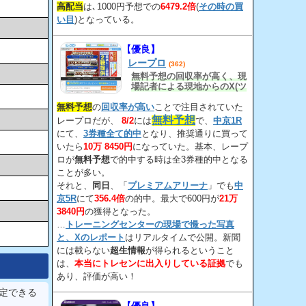
高配当
は､1000円予想での
6479.2倍
(
その時の買
い目
)となっている。
【優良】
レープロ
(362)
無料予想の回収率が高く、現
場記者による現地からのX(ツ
イッター)が面白い。
無料予想
の
回収率が高い
ことで注目されていた
無料予想
レープロだが、
8/2
には
で、
中京1R
にて、
3券種全て的中
となり、推奨通りに買って
いたら
10万 8450円
になっていた。基本、レープ
ロが
無料予想
で的中する時は全3券種的中となる
ことが多い。
それと、
同日
、「
プレミアムアリーナ
」でも
中
京5R
にて
356.4倍
の的中。最大で600円が
21万
3840円
の獲得となった。
…
トレーニングセンターの現場で撮った写真
と、Xのレポート
はリアルタイムで公開。新聞
には載らない
超生情報
が得られるということ
は、
本当にトレセンに出入りしている証拠
でも
あり、評価が高い！
定できる