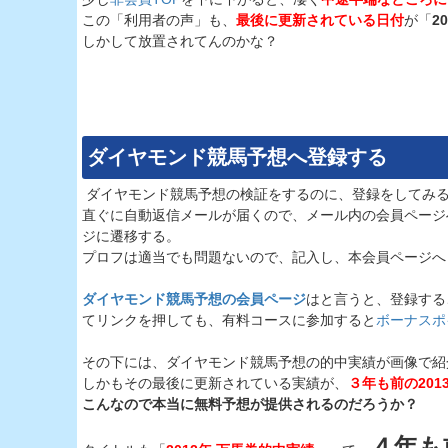
この「利用者の声」も、
最後に更新されている日付
が「
2
しかして放置されてんのかな？
ダイヤモンド競馬予想
へ登録する
ダイヤモンド競馬予想の検証をするのに、登録をしてみ
直ぐに自動返信メールが届くので、メール内の会員ページ
ジに遷移する。
プロフは適当でも問題ないので、記入し、本会員ページへ
ダイヤモンド競馬予想の会員ページ
はと言うと、登録する
てリンクを押しても、有料コースに参加すると
ボーナスポ
その下には、ダイヤモンド競馬予想の的中実績が画像で紹
しかもその最後に更新されている実績が、
３年も前の201
こんなので本当に無料予想が提供されるのだろうか？
４年も