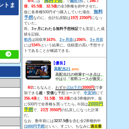
無料予想
は、1回目の回収率が163%、
8/5
には「
」で
園田7R
にて
286.7
ントま
2回目が206%、3回目が534%
倍
、
65.5倍
、
32.5倍
の全3券種を的中させた。
だ。
無料
仮に各券種500円ずつ購入していた場合、
予想
なのに、合計払戻額は
19万 2350円
になっ
ていた。
尚、
3ヶ月にわたる無料予想検証
でも安定した成
績を記録。
初月
は回収率
163%
、
2ヶ月目
は
206%
、
3ヶ月目
には
534%
という結果に。信頼度の高い予想サイ
トであることが確認できる。
【優良】
高配当21
(695)
高配当21の特筆すべき点は、
やはり「有料コースが激安」
というところだろう。
8/2
にもなんと、
わずか
20pt予想
(
2000円
)
で参
加できる
超・安価
な予想コースで、
中京5R
にて
356.4倍
と、
51.5倍
、
59.2倍
の全3券種的中。仮
2000円
に500円で全券種を買ってたら､今回は
予想
で、
23万 3550円
の払戻しになった計算
だ。
なお、数年前には
3237.5倍
を含む全2券種的中
(
1000円予想
)といい、すごい。ちなみに
過去最