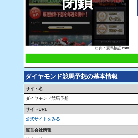
閉鎖
出典：競馬検証.com
ダイヤモンド競馬予想の基本情報
サイト名
ダイヤモンド競馬予想
サイトURL
公式サイトをみる
運営会社情報