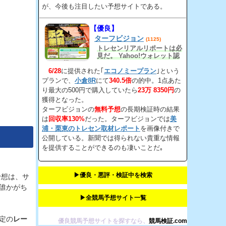
が、今後も注目したい予想サイトである。
【優良】
ターフビジョン
(1125)
トレセンリアルリポートは必
見だ。 Yahoo!ウォレット認
定されてている。
6/28
に提供された｢
エコノミープラン
｣という
プランで、
小倉8R
にて
340.5倍
の的中。1点あた
り最大の500円で購入していたら
23万 8350円
の
獲得となった。
ターフビジョンの
無料予想
の長期検証時の結果
は
回収率130%
だった。ターフビジョンでは
美
浦・栗東のトレセン取材レポート
を画像付きで
公開している。新聞では得られない貴重な情報
を提供することができるのも凄いことだ｡
▶︎優良・悪評・検証中を検索
予想は、サ
誰かがち
▶︎全競馬予想サイト一覧
予定の
レー
優良競馬予想サイトを探すなら、
競馬検証.com