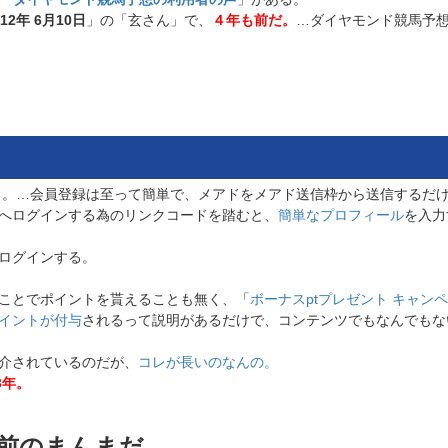
012年 6月10日
」の「玄さん」で、
４年も前だ。
…ダイヤモンド競馬予
る。…会員登録は至って簡単で、メアドをメアド送信枠から送信するだ
へログインする為のリンクコードを踏むと、
簡単なプロフィール
を入力
ログインする。
ことでポイントを貰えることも無く、「
ボーナスptプレゼント キャン
イントが付与
されるって説明があるだけで、コンテンツでもなんでもな
介されているのだが、
コレが長いのなんの。
3年。
前のまんまだ。