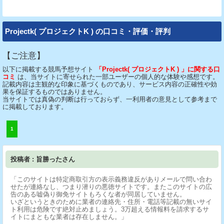
Projectk( プロジェクトK ) の口コミ・評価・評判
【ご注意】
以下に掲載する競馬予想サイト
「Projectk( プロジェクトK ) 」に関する口
コミ
は、当サイトに寄せられた一部ユーザーの個人的な体験や感想です。
記載内容は主観的な印象に基づくものであり、サービス内容の正確性や効
果を保証するものではありません。
当サイトでは真偽の判断は行っておらず、一利用者の意見として参考まで
に掲載しております。
1
投稿者 : 旨勝ったさん
「このサイトは特定商取引方の表示義務違反がありメールで問い合わ
せたが連絡なし、つまり潜りの悪徳サイトです。またこのサイトの広
告のある嘘偽り御免サイトもろくな者が同居していません。
いざというときのために業者の連絡先・住所・電話等記載の無いサイ
ト利用は危険です絶対止めましょう。3万超える情報料を請求するサ
イトにまともな業者は存在しません。」