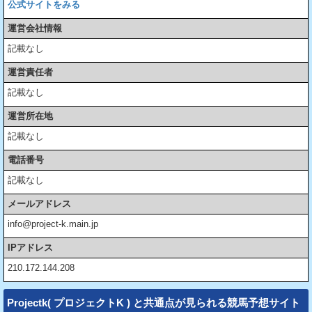
公式サイトをみる
運営会社情報
記載なし
運営責任者
記載なし
運営所在地
記載なし
電話番号
記載なし
メールアドレス
info@project-k.main.jp
IPアドレス
210.172.144.208
Projectk( プロジェクトK ) と共通点が見られる競馬予想サイト