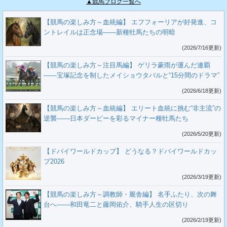
▲競馬ブログ一覧へ
【競馬の楽しみ方～血統編】 エフフォーリアが好発進、コ
ントレイルは正念場――新種牡馬たちの明暗
(2026/7/16更新)
【競馬の楽しみ方～注目馬編】 ゲリラ豪雨が運んだ連覇
――宝塚記念を制したメイショウタバルと“15分間のドラマ”
(2026/6/18更新)
【競馬の楽しみ方～血統編】 エリート血統に挑む“非主流”の
逆襲――日本ダービーを彩るマイナー種牡馬たち
(2026/5/20更新)
【ドバイワールドカップ】 どうなる？ドバイワールドカッ
プ2026
(2026/3/19更新)
【競馬の楽しみ方～調教師・厩舎編】 名手ふたり、次の舞
台へ――和田竜二と藤岡佑介、騎手人生の区切り
(2026/2/19更新)