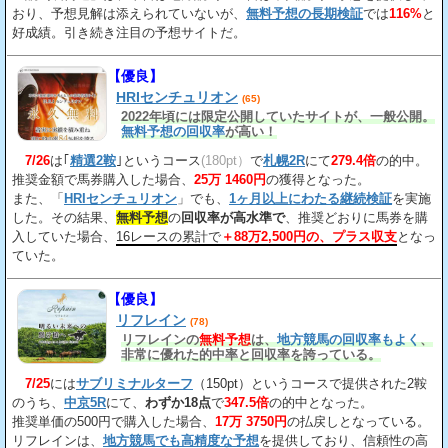
おり、予想見解は添えられていないが、
無料予想の長期検証
では
116%
と
好成績。引き続き注目の予想サイトだ。
【優良】
HRIセンチュリオン
(65)
2022年頃には限定公開していたサイトが、一般公開。
無料予想の回収率
が高い！
7/26
は｢
精選2鞍
｣というコース
(180pt）
で
札幌2R
にて
279.4倍
の的中。
推奨金額で馬券購入した場合、
25万 1460円
の獲得となった。
また、「
HRIセンチュリオン
」でも、
1ヶ月以上にわたる継続検証
を実施
した。その結果、
無料予想
の
回収率が高水準で
、推奨どおりに馬券を購
入していた場合、
16レースの累計で
＋88万2,500円の、プラス収支
となっ
ていた。
【優良】
リフレイン
(78)
リフレインの
無料予想
は、
地方競馬の回収率もよく
、
非常に優れた的中率と回収率を誇っている。
7/25
には
サブリミナルターフ
（150pt）というコースで提供された2鞍
のうち、
中京5R
にて、
わずか18点
で
347.5倍
の的中となった。
推奨単価の500円で購入した場合、
17万 3750円
の払戻しとなっている。
リフレインは、
地方競馬でも高精度な予想
を提供しており、信頼性の高