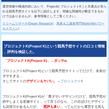
運営情報や構成内容において、Projectk( プロジェクトK ) と共通点が見ら
れる競馬予想サイトを以下に紹介します。明確な関連性が断定できるわ
けではありませんが、参考情報としてご覧ください。
ドリームリサーチ(Dream Research)
、
馬単＆三連単専門World-Win (ワー
ルドウィン)
プロジェクトK(Project K)
という
競馬予想サイト
の
口コミ
情報
、
評判
を
検証
した。
「
プロジェクトK(Project K)
」
…ダッサw
プロジェクトK(Project K)という競馬予想サイトってだけで、名前が
ダサすぎる…
そしてサイトの
デザインもヤバい。
→
プロジェクトK
プロジェクトK(Project K)が「糞ダサいデザインだけど、競馬予想が
的中しまくる老舗サイト」って言うのなら、この古ぼけたデザイン
も説得力があるんだが、「
悪評も多い
」ってんだから運営する気も