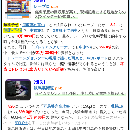
【優良】
レープロ
(362)
無料予想の回収率が高く、現場記者による現地からの
X(ツイッター)が面白い。
無料予想
の
回収率が高い
ことで注目されていたレープロだが、
8/2
には
無料予想
で、
中京1R
にて、
3券種全て的中
となり、推奨通りに買って
いたら
10万 8450円
になっていた。基本、レープロが
無料予想
で的中する
時は全3券種的中となることが多い。
それと、
同日
、「
プレミアムアリーナ
」でも
中京5R
にて
356.4倍
の的
中。最大で600円が
21万 3840円
の獲得となった。
…
トレーニングセンターの現場で撮った写真と、Xのレポート
はリアル
タイムで公開。新聞には載らない
超生情報
が得られるということは、
本
当にトレセンに出入りしている証拠
でもあり、評価が高い！
【優良】
競馬裏街道
(146)
タイムマシンと同じ住所。少し渋いが無料予想もいい
7/26
には, いつもの「
万馬券完全攻略
｣という150ptコースで、
札幌1R
において
699.0倍
の的中となった。今回、推奨金額通りに購入していた場
合、600円が
41万 9400円
の獲得となった。
（いつもの低額コースだった
ので、
699.0倍
を手にした参加者もいたのでは？）
「競馬裏街道」は、平日は地方競馬・土日は中央競馬の予想を提供して