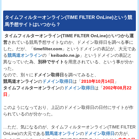
タイムフィルターオンライン(TIME FILTER OnLine)
という競
馬予想サイトはいつから？
タイムフィルターオンライン(TIME FILTER OnLine)
が
いつから運
営
されている競馬予想サイトなのか、ドメイン取得日を調べる事に
した。だが、「
timefilter.com
」というドメインの表記が、大元であ
る
競馬道オンライン
の「
keibado.ne.jp
」というドメインの表記と
異なっていた為、
別枠でサイト
を用意されている、という事が分か
った。
なので、別々に
ドメイン取得日
を調べてみると、
競馬道オンライン
の
ドメイン取得日
は「
2010年10月14日
」
タイムフィルターオンライン
の
ドメイン取得日
は「
2002年08月22
日
」
このようになっており、上記のドメイン取得日の日付にサイトが作
られているのが分かった。
…ただ、気になるのが、タイムフィルターオンライン(TIME FILTER
OnLine)の大元である
競馬道オンライン
の
ドメイン取得日
の方が、