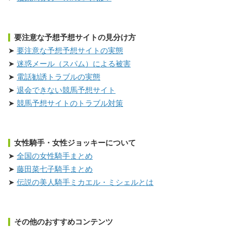
要注意な予想予想サイトの見分け方
要注意な予想予想サイトの実態
迷惑メール（スパム）による被害
電話勧誘トラブルの実態
退会できない競馬予想サイト
競馬予想サイトのトラブル対策
女性騎手・女性ジョッキーについて
全国の女性騎手まとめ
藤田菜七子騎手まとめ
伝説の美人騎手ミカエル・ミシェルとは
その他のおすすめコンテンツ