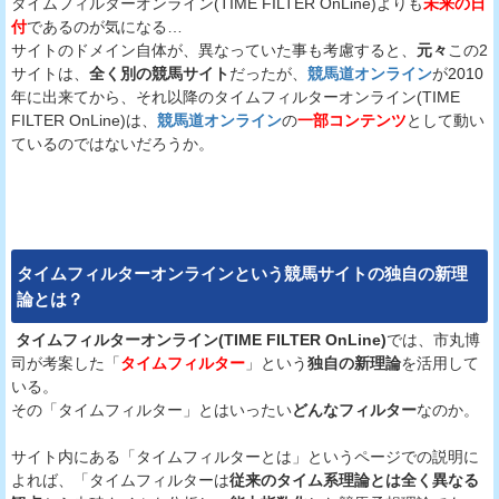
タイムフィルターオンライン(TIME FILTER OnLine)よりも
未来の日
付
であるのが気になる…
サイトのドメイン自体が、異なっていた事も考慮すると、
元々
この2
サイトは、
全く別の競馬サイト
だったが、
競馬道オンライン
が2010
年に出来てから、それ以降のタイムフィルターオンライン(TIME
FILTER OnLine)は、
競馬道オンライン
の
一部コンテンツ
として動い
ているのではないだろうか。
タイムフィルターオンライン
という競馬サイトの独自の新理
論とは？
タイムフィルターオンライン(TIME FILTER OnLine)
では、市丸博
司が考案した「
タイムフィルター
」という
独自の新理論
を活用して
いる。
その「タイムフィルター」とはいったい
どんなフィルター
なのか。
サイト内にある「タイムフィルターとは」というページでの説明に
よれば、「タイムフィルターは
従来のタイム系理論とは全く異なる