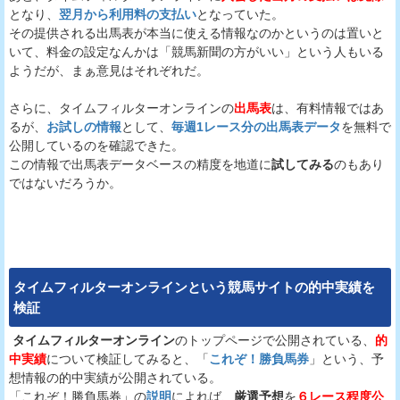
となり、
翌月から利用料の支払い
となっていた。
その提供される出馬表が本当に使える情報なのかというのは置いと
いて、料金の設定なんかは「競馬新聞の方がいい」という人もいる
ようだが、まぁ意見はそれぞれだ。
さらに、タイムフィルターオンラインの
出馬表
は、有料情報ではあ
るが、
お試しの情報
として、
毎週1レース分の出馬表データ
を無料で
公開しているのを確認できた。
この情報で出馬表データベースの精度を地道に
試してみる
のもあり
ではないだろうか。
タイムフィルターオンライン
という競馬サイトの的中実績を
検証
タイムフィルターオンライン
のトップページで公開されている、
的
中実績
について検証してみると、「
これぞ！勝負馬券
」という、予
想情報の的中実績が公開されている。
「これぞ！勝負馬券」の
説明
によれば、
厳選予想
を
６レース程度公