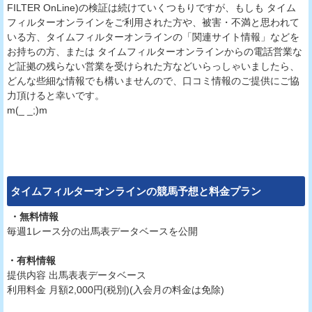
FILTER OnLine)の検証は続けていくつもりですが、もしも タイム
フィルターオンラインをご利用された方や、被害・不満と思われて
いる方、タイムフィルターオンラインの「関連サイト情報」などを
お持ちの方、または タイムフィルターオンラインからの電話営業な
ど証拠の残らない営業を受けられた方などいらっしゃいましたら、
どんな些細な情報でも構いませんので、口コミ情報のご提供にご協
力頂けると幸いです。
m(_ _;)m
タイムフィルターオンライン
の競馬予想と料金プラン
・無料情報
毎週1レース分の出馬表データベースを公開
・有料情報
提供内容 出馬表表データベース
利用料金 月額2,000円(税別)(入会月の料金は免除)