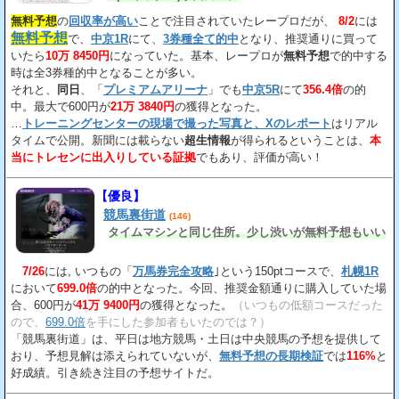
無料予想
の
回収率が高い
ことで注目されていたレープロだが、
8/2
には
無料予想
で、
中京1R
にて、
3券種全て的中
となり、推奨通りに買って
いたら
10万 8450円
になっていた。基本、レープロが
無料予想
で的中する
時は全3券種的中となることが多い。
それと、
同日
、「
プレミアムアリーナ
」でも
中京5R
にて
356.4倍
の的
中。最大で600円が
21万 3840円
の獲得となった。
…
トレーニングセンターの現場で撮った写真と、Xのレポート
はリアル
タイムで公開。新聞には載らない
超生情報
が得られるということは、
本
当にトレセンに出入りしている証拠
でもあり、評価が高い！
【優良】
競馬裏街道
(146)
タイムマシンと同じ住所。少し渋いが無料予想もいい
7/26
には, いつもの「
万馬券完全攻略
｣という150ptコースで、
札幌1R
において
699.0倍
の的中となった。今回、推奨金額通りに購入していた場
合、600円が
41万 9400円
の獲得となった。
（いつもの低額コースだった
ので、
699.0倍
を手にした参加者もいたのでは？）
「競馬裏街道」は、平日は地方競馬・土日は中央競馬の予想を提供して
おり、予想見解は添えられていないが、
無料予想の長期検証
では
116%
と
好成績。引き続き注目の予想サイトだ。