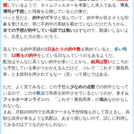
開
しているようで、タイムフィルターを考案した本人である、
市丸
博司が予想
した情報を公開しているとの事だ。
パッと見だと、
的中がズラリ
と並んでいて、的中率が良さそうな印
象を受けるが、単に不的中の実績を載せていないだけだろうから、
全ての予想が的中している訳では無い
はずなので、勘違いしないよ
う、注意した方が良いだろう。
並んでいる的中実績の
1日あたりの的中数
を眺めていると、
多い時
で、
12鞍もの的中
をしている日なんていうのもあるようだ。
配当はそんなに高くない的中が多いことから、
結局は堅い
ところか
ら予想している事がうかがえるんだけど…コレで「これぞ！勝負馬
券」と太鼓判を押されてもなー（笑）って感じではある。
ただ、よく見てみると、どの予想も
少なめの点数
での的中となって
いるので、この
小数点
で馬券を的中させているというのが、
タイム
フィルターオンライン
の、「これぞ！勝負馬券」の
強み
なのかもし
れないな。
まあ、月額2000円で出馬表データも予想情報も出して貰えるし、高
額な請求が来るような気配は、あまり感じないので、試しに利用し
てみるのはアリなのかもしれない。