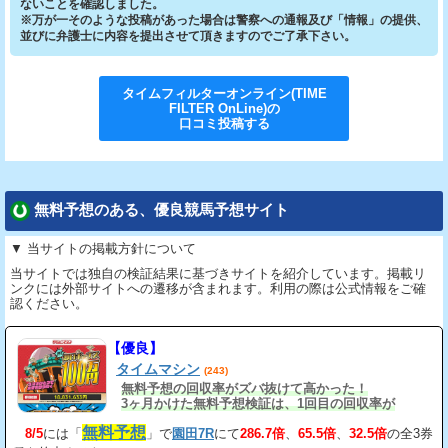
ないことを確認しました。
※万が一そのような投稿があった場合は警察への通報及び「情報」の提供、
並びに弁護士に内容を提出させて頂きますのでご了承下さい。
タイムフィルターオンライン(TIME
FILTER OnLine)
の
口コミ投稿する
無料予想のある、優良競馬予想サイト
▼ 当サイトの掲載方針について
当サイトでは独自の検証結果に基づきサイトを紹介しています。掲載リ
ンクには外部サイトへの遷移が含まれます。利用の際は公式情報をご確
認ください。
【優良】
タイムマシン
(243)
無料予想の回収率がズバ抜けて高かった！
3ヶ月かけた無料予想検証は、1回目の回収率が
163%、2回目が206%、3回目が534%だ。
無料予想
8/5
には「
」で
園田7R
にて
286.7倍
、
65.5倍
、
32.5倍
の全3券