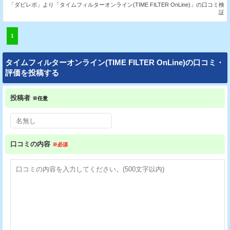
「ダビレポ」より「タイムフィルターオンライン(TIME FILTER OnLine)」の口コミ検
証
1
タイムフィルターオンライン(TIME FILTER OnLine)の口コミ・
評価を投稿する
投稿者
※任意
口コミの内容
※必須