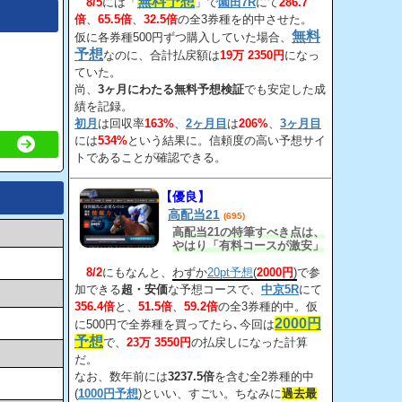
無料予想
は、1回目の回収率が163%、
8/5
には「
」で
園田7R
にて
286.7
2回目が206%、3回目が534%
倍
、
65.5倍
、
32.5倍
の全3券種を的中させた。
だ。
無料
仮に各券種500円ずつ購入していた場合、
予想
なのに、合計払戻額は
19万 2350円
になっ
ていた。
尚、
3ヶ月にわたる無料予想検証
でも安定した成
績を記録。
初月
は回収率
163%
、
2ヶ月目
は
206%
、
3ヶ月目
には
534%
という結果に。信頼度の高い予想サイ
トであることが確認できる。
【優良】
高配当21
(695)
高配当21の特筆すべき点は、
やはり「有料コースが激安」
というところだろう。
8/2
にもなんと、
わずか
20pt予想
(
2000円
)
で参
加できる
超・安価
な予想コースで、
中京5R
にて
356.4倍
と、
51.5倍
、
59.2倍
の全3券種的中。仮
2000円
に500円で全券種を買ってたら､今回は
予想
で、
23万 3550円
の払戻しになった計算
だ。
なお、数年前には
3237.5倍
を含む全2券種的中
(
1000円予想
)といい、すごい。ちなみに
過去最