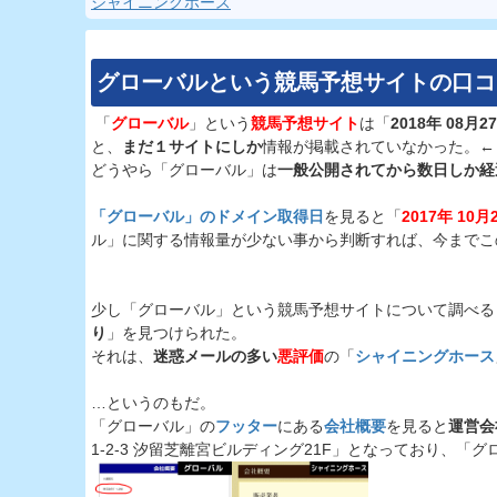
シャイニングホース
グローバル
という
競馬予想サイト
の口コ
「
グローバル
」という
競馬予想サイト
は「
2018年 08月2
と、
まだ１サイトにしか
情報が掲載されていなかった。←
どうやら「グローバル」は
一般公開されてから数日しか経
「グローバル」のドメイン取得日
を見ると「
2017年 10月
ル」に関する情報量が少ない事から判断すれば、今までこ
少し「グローバル」という競馬予想サイトについて調べる
り
」を見つけられた。
それは、
迷惑メール
の多い
悪評価
の「
シャイニングホース
…というのもだ。
「グローバル」の
フッター
にある
会社概要
を見ると
運営会
1-2-3 汐留芝離宮ビルディング21F」となっており、「