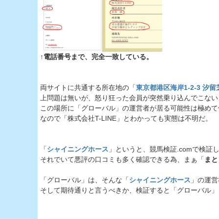
↑電話番号まで、完全一致している。
両サイトに共通する所在地の「
東京都港区海岸1-2-3 汐
上問題は無いが、怒り狂った会員が突然乗り込んでこない
この場所に「グローバル」の運営者が居る可能性は極めて
なので「株式会社T-LINE」とわかっても実態は不明だ。
「
シャイニングホース
」というと、競馬検証.comで検証
それでいて悪評の口コミも多く確認できる為、まぁ「
まと
「グローバル」は、そんな「
シャイニングホース
」の運営
そして期待通りと言うべきか、検証すると「グローバル」