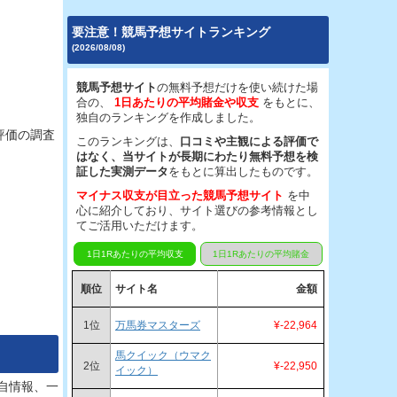
要注意！競馬予想サイトランキング
(2026/08/08)
競馬予想サイト
の無料予想だけを使い続けた場
合の、
1日あたりの平均賭金や収支
をもとに、
独自のランキングを作成しました。
評価の調査
このランキングは、
口コミや主観による評価で
はなく、当サイトが長期にわたり無料予想を検
証した実測データ
をもとに算出したものです。
マイナス収支が目立った競馬予想サイト
を中
心に紹介しており、サイト選びの参考情報とし
てご活用いただけます。
1日1Rあたりの平均収支
1日1Rあたりの平均賭金
順位
サイト名
金額
1位
万馬券マスターズ
¥-22,964
馬クイック（ウマク
2位
¥-22,950
イック）
自情報、一