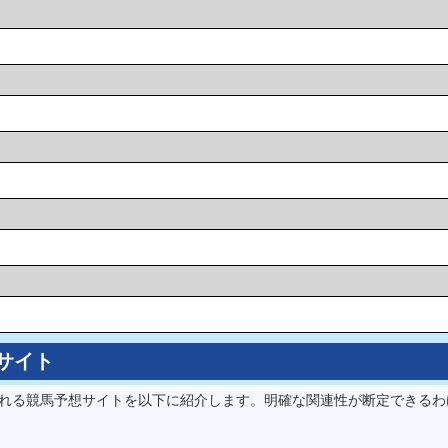
サイト
れる競馬予想サイトを以下に紹介します。明確な関連性が断定できるわ