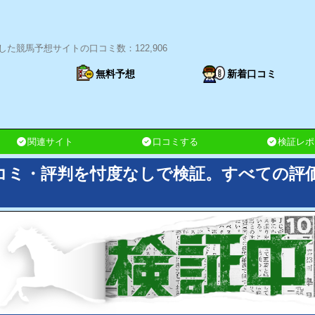
した競馬予想サイトの口コミ数：122,906
ト
無料予想
新着口コミ
関連サイト
口コミする
検証レポ
コミ・評判を忖度なしで検証。すべての評