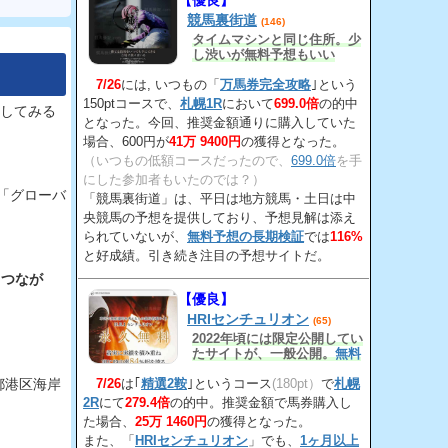
【優良】
競馬裏街道
(146)
タイムマシンと同じ住所。少
し渋いが無料予想もいい
7/26
には, いつもの「
万馬券完全攻略
｣という
150ptコースで、
札幌1R
において
699.0倍
の的中
してみる
となった。今回、推奨金額通りに購入していた
場合、600円が
41万 9400円
の獲得となった。
（いつもの低額コースだったので、
699.0倍
を手
にした参加者もいたのでは？）
「グローバ
「競馬裏街道」は、平日は地方競馬・土日は中
央競馬の予想を提供しており、予想見解は添え
られていないが、
無料予想の長期検証
では
116%
と好成績。引き続き注目の予想サイトだ。
「
つなが
【優良】
HRIセンチュリオン
(65)
2022年頃には限定公開してい
たサイトが、一般公開。
無料
予想の回収率
が高い！
都港区海岸
7/26
は｢
精選2鞍
｣というコース
(180pt）
で
札幌
2R
にて
279.4倍
の的中。推奨金額で馬券購入し
。
た場合、
25万 1460円
の獲得となった。
また、「
HRIセンチュリオン
」でも、
1ヶ月以上