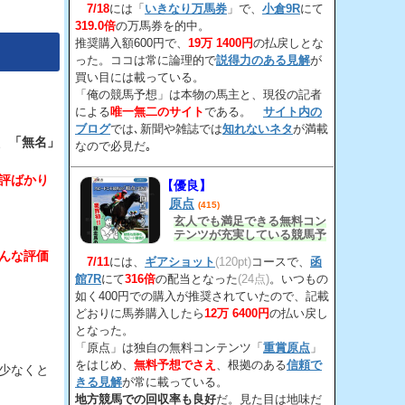
7/18
には「
いきなり万馬券
」で、
小倉9R
にて
319.0倍
の万馬券を的中。
推奨購入額600円で、
19万 1400円
の払戻しとな
った。ココは常に論理的で
説得力のある見解
が
買い目には載っている。
「俺の競馬予想」は本物の馬主と、現役の記者
による
唯一無二のサイト
である。
サイト内の
ブログ
では､新聞や雑誌では
知れないネタ
が満載
、
「無名」
なので必見だ｡
評ばかり
【優良】
原点
(415)
玄人でも満足できる無料コン
テンツが充実している競馬予
想サイト。提供される予想に
んな評価
7/11
には、
ギアショット
も読み応えのある納得の見解
(120pt)
コースで、
函
が載っている。
館7R
にて
316倍
の配当となった
(24点)
。いつもの
如く400円での購入が推奨されていたので、記載
どおりに馬券購入したら
12万 6400円
の払い戻し
となった。
「原点」は独自の無料コンテンツ「
重賞原点
」
をはじめ、
無料予想でさえ
、根拠のある
信頼で
少なくと
きる見解
が常に載っている。
地方競馬での回収率も良好
だ。見た目は地味だ