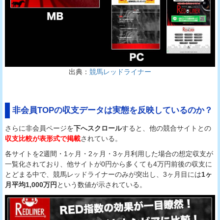
出典：
競馬レッドライナー
非会員TOPの収支データは実態を反映しているのか？
さらに非会員ページを
下へスクロール
すると、他の競合サイトとの
収支比較が表形式で掲載
されている。
各サイトを2週間・1ヶ月・2ヶ月・3ヶ月利用した場合の想定収支が
一覧化されており、他サイトが0円から多くても4万円前後の収支に
とどまる中で、競馬レッドライナーのみが突出し、3ヶ月目には
1ヶ
月平均1,000万円
という数値が示されている。