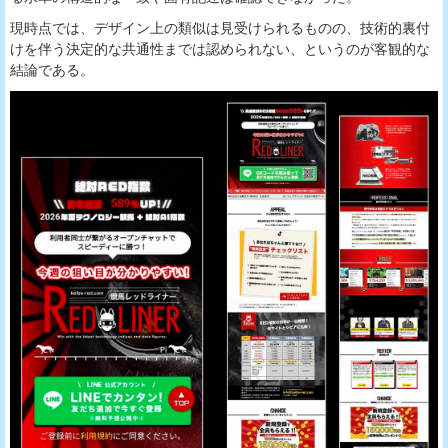
現時点では、デザイン上の類似は見受けられるものの、技術的裏付
けを伴う決定的な共通性までは認められない、というのが客観的な
結論である。