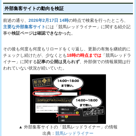
外部集客サイトの動向を検証
前述の通り、
2026年2月17日 14時
の時点で検索を行ったところ、
主要な外部集客サイト
には「競馬レッドライナー」に関する紹介記
事や
検証ページは確認できなかった
。
その後も何度も何度もリロードをくり返し、更新の有無を継続的に
チェックし続けたが、少なくとも
18時の時点までは
「競馬レッドラ
イナー」に関する
記事の公開は見られず
、外部側での情報展開は行
われていない状況が続いていた。
▲ 外部集客サイトの「競馬レッドライナー」の情報
出典：
競馬レッドライナー