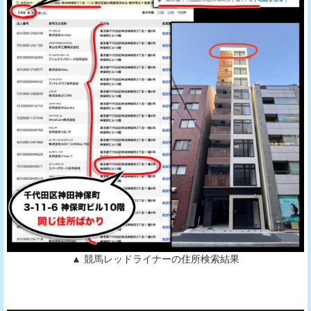
▲ 競馬レッドライナーの住所検索結果