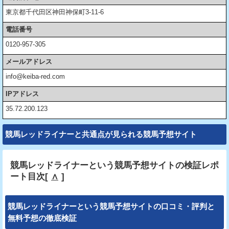
東京都千代田区神田神保町3-11-6
電話番号
0120-957-305
メールアドレス
info@keiba-red.com
IPアドレス
35.72.200.123
競馬レッドライナーと共通点が見られる競馬予想サイト
競馬レッドライナーという競馬予想サイトの検証レポ
ート目次
[
∧
]
競馬レッドライナーという競馬予想サイトの口コミ・評判と
無料予想の徹底検証