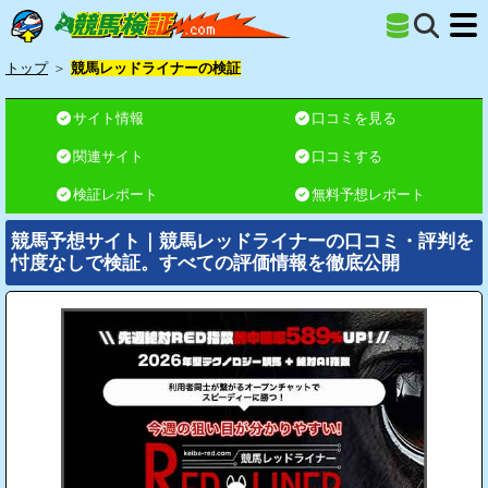
トップ
＞
競馬レッドライナーの検証
サイト情報
口コミを見る
関連サイト
口コミする
検証レポート
無料予想レポート
競馬予想サイト｜競馬レッドライナーの口コミ・評判を
忖度なしで検証。すべての評価情報を徹底公開