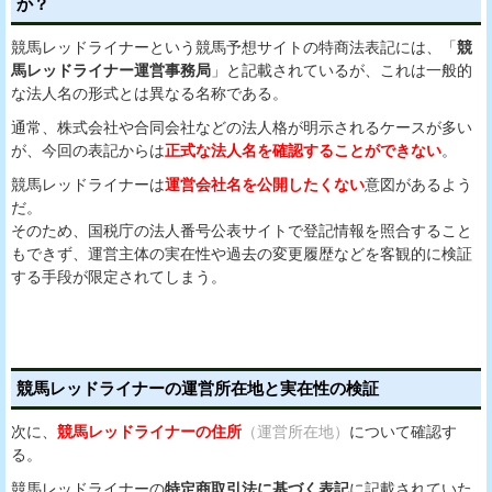
か？
競馬レッドライナーという競馬予想サイトの特商法表記には、「
競
馬レッドライナー運営事務局
」と記載されているが、これは一般的
な法人名の形式とは異なる名称である。
通常、株式会社や合同会社などの法人格が明示されるケースが多い
が、今回の表記からは
正式な法人名を確認することができない
。
競馬レッドライナーは
運営会社名を公開したくない
意図があるよう
だ。
そのため、国税庁の法人番号公表サイトで登記情報を照合すること
もできず、運営主体の実在性や過去の変更履歴などを客観的に検証
する手段が限定されてしまう。
競馬レッドライナーの運営所在地と実在性の検証
次に、
競馬レッドライナーの住所
（運営所在地）
について確認す
る。
競馬レッドライナーの
特定商取引法に基づく表記
に記載されていた