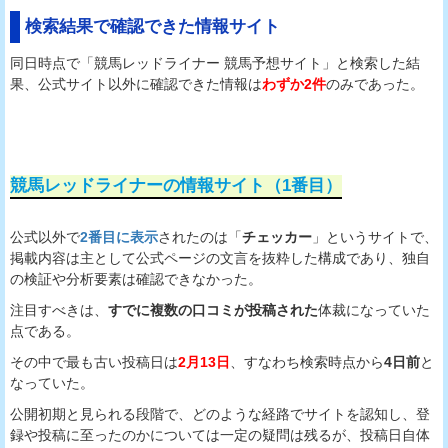
検索結果で確認できた情報サイト
同日時点で「競馬レッドライナー 競馬予想サイト」と検索した結
果、公式サイト以外に確認できた情報は
わずか2件
のみであった。
競馬レッドライナーの情報サイト（1番目）
公式以外で
2番目に表示
されたのは「
チェッカー
」というサイトで、
掲載内容は主として公式ページの文言を抜粋した構成であり、独自
の検証や分析要素は確認できなかった。
注目すべきは、
すでに複数の口コミが投稿された
体裁になっていた
点である。
その中で最も古い投稿日は
2月13日
、すなわち検索時点から
4日前
と
なっていた。
公開初期と見られる段階で、どのような経路でサイトを認知し、登
録や投稿に至ったのかについては一定の疑問は残るが、投稿日自体