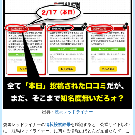
出典：
競馬レッドライナー
競馬レッドライナーの
情報検索結果
を確認すると、公式サイト以外
に「競馬レッドライナー」に関する情報はほとんど見当たらず、こ