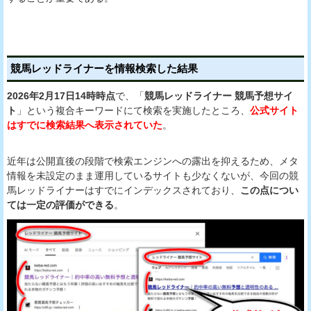
競馬レッドライナーを情報検索した結果
2026年2月17日14時時点
で、「
競馬レッドライナー 競馬予想サイ
ト
」という複合キーワードにて検索を実施したところ、
公式サイト
はすでに検索結果へ表示されていた
。
近年は公開直後の段階で検索エンジンへの露出を抑えるため、メタ
情報を未設定のまま運用しているサイトも少なくないが、今回の競
馬レッドライナーはすでにインデックスされており、
この点につい
ては一定の評価ができる
。