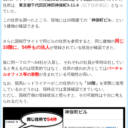
住所は、
東京都千代田区神田神保町3-11-6
（以下住所表記）
となっ
ていた。
この住所を調べたところ、現地には10階建ての「
神保町ビル
」とい
う建物が確認できる。
同じ
さらに国税庁サイトで同ビルの住所を参照すると、同じ建物の
10階に、54件もの法人
が登録されている状況が確認できた。
仮に同一フロアへ54社が入居し、それぞれの社員が常時出社してい
ると考えるのは現実的ではなく、住所の使われ方としては
バーチャ
ルオフィス等の形態
が含まれている可能性が高い。
なお、競馬レッドライナーがこの住所のうち
「10階」
を実際に使用
しているかどうかは、現時点では直接確認できていない。
ただし、国税庁側の登録状況と照らすと、その可能性は十分に考え
られるだろう。