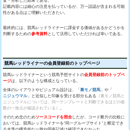
査・分析した結果である。
記載内容には細心の注意を払っているが、万一誤認が含まれる可能
性がある点はご理解いただきたい。
最終的には、競馬レッドライナーに課金する価値があるかどうかを
判断するための
参考資料
として活用していただければ幸いである。
競馬レッドライナーの会員登録前のトップページ
競馬レッドライナーという競馬予想サイトの
会員登録前のトップペ
ージ
は、以下のような構成となっている。
全体のレイアウトやビジュアル設計は、「
裏モノ競馬
」や「
ニジュウマル
」と近似した印象を受ける部分もある
（裏モノ競馬と
ニジュウマルについては、同一テンプレートと判断できるほどの複
数の一致点が確認されている）
。
そのため念のため
ソースコードを照合
したが、コード断片の比較に
おいては、競馬レッドライナーを“同一グループサイト”と断定でき
る水準の構造的な一致や固有記述は確認できなかった。