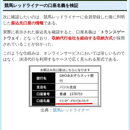
競馬レッドライナーの口座名義を検証
次に確認したいのは、競馬レッドライナーに会員登録した後に判明
した
振込先口座の情報
である。
実際に表示された振込先を確認すると、口座名義は「
トランスゲー
トウェイ
」となっており、
収納代行会社を経由する収納方式
が採用
されていることが分かった。
このような仕組みは、オンラインサービスにおいては珍しいもので
はなく、決済代行を利用するケースで広く見られる形式である。
出典：
競馬レッドライナー