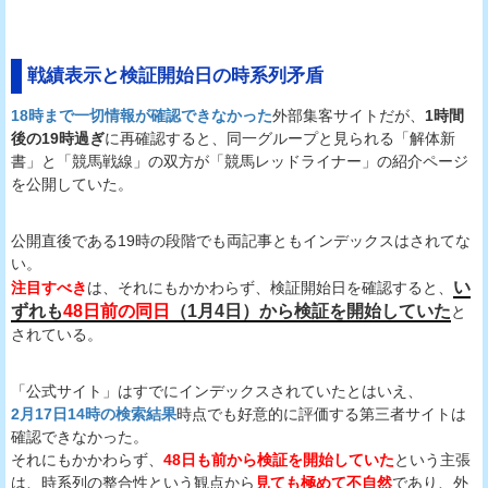
戦績表示と検証開始日の時系列矛盾
18時まで一切情報が確認できなかった
外部集客サイトだが、
1時間
後の19時過ぎ
に再確認すると、同一グループと見られる「解体新
書」と「競馬戦線」の双方が「競馬レッドライナー」の紹介ページ
を公開していた。
公開直後である19時の段階でも両記事ともインデックスはされてな
い。
い
注目すべき
は、それにもかかわらず、検証開始日を確認すると、
ずれも
48日前の同日
（1月4日）から検証を開始していた
と
されている。
「公式サイト」はすでにインデックスされていたとはいえ、
2月17日14時の検索結果
時点でも好意的に評価する第三者サイトは
確認できなかった。
それにもかかわらず、
48日も前から検証を開始していた
という主張
は、時系列の整合性という観点から
見ても極めて不自然
であり、外