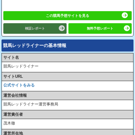
この競馬予想サイトを見る
検証レポート
無料予想レポート
競馬レッドライナーの基本情報
サイト名
競馬レッドライナー
サイトURL
公式サイトをみる
運営会社情報
競馬レッドライナー運営事務局
運営責任者
茂木徹
運営所在地