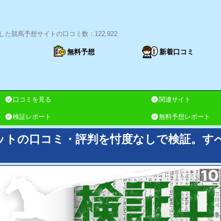
した競馬予想サイトの口コミ数：122,922
ト
無料予想
新着口コミ
口コミを見る
関連サイト
検証レポート
無料予想レポート
ットの口コミ・評判を忖度なしで検証。す