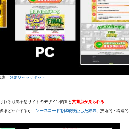
出典：
競馬ジャックポット
ばれる競馬予想サイトのデザイン傾向と
共通点が見られる
。
後ほど紹介するが、
ソースコードを比較検証した結果
、技術的・構造的