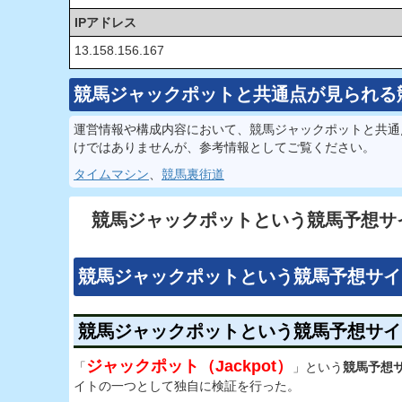
IPアドレス
13.158.156.167
競馬ジャックポットと共通点が見られる
運営情報や構成内容において、競馬ジャックポットと共通
けではありませんが、参考情報としてご覧ください。
タイムマシン
、
競馬裏街道
競馬ジャックポットという競馬予想サ
競馬ジャックポットという競馬予想サイ
競馬ジャックポットという競馬予想サイ
ジャックポット（Jackpot）
「
」という
競馬予想
イトの一つとして独自に検証を行った。