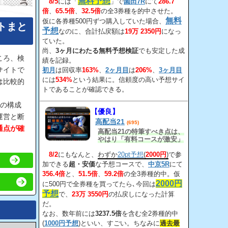
無料予想
は、1回目の回収率が163%、
8/5
には「
」で
園田7R
にて
286.7
2回目が206%、3回目が534%
倍
、
65.5倍
、
32.5倍
の全3券種を的中させた。
だ。
無料
仮に各券種500円ずつ購入していた場合、
トまと
予想
なのに、合計払戻額は
19万 2350円
になっ
ていた。
尚、
3ヶ月にわたる無料予想検証
でも安定した成
ころ、検
績を記録。
サイトで
初月
は回収率
163%
、
2ヶ月目
は
206%
、
3ヶ月目
には
534%
という結果に。信頼度の高い予想サイ
は比較的
トであることが確認できる。
体の構成
【優良】
運営と断
高配当21
(695)
通点が確
高配当21の特筆すべき点は、
やはり「有料コースが激安」
というところだろう。
8/2
にもなんと、
わずか
20pt予想
(
2000円
)
で参
加できる
超・安価
な予想コースで、
中京5R
にて
356.4倍
と、
51.5倍
、
59.2倍
の全3券種的中。仮
2000円
に500円で全券種を買ってたら､今回は
予想
で、
23万 3550円
の払戻しになった計算
だ。
なお、数年前には
3237.5倍
を含む全2券種的中
(
1000円予想
)といい、すごい。ちなみに
過去最