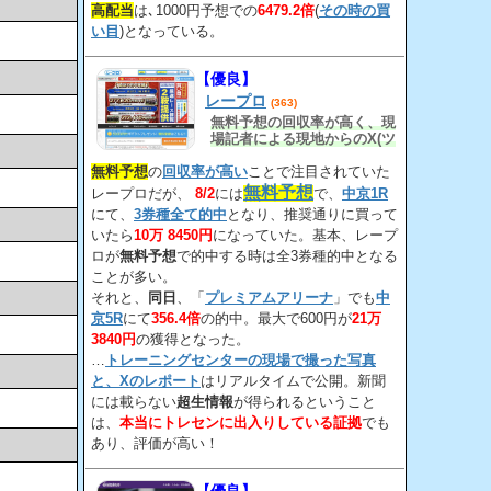
高配当
は､1000円予想での
6479.2倍
(
その時の買
い目
)となっている。
【優良】
レープロ
(363)
無料予想の回収率が高く、現
場記者による現地からのX(ツ
イッター)が面白い。
無料予想
の
回収率が高い
ことで注目されていた
無料予想
レープロだが、
8/2
には
で、
中京1R
にて、
3券種全て的中
となり、推奨通りに買って
いたら
10万 8450円
になっていた。基本、レープ
ロが
無料予想
で的中する時は全3券種的中となる
ことが多い。
それと、
同日
、「
プレミアムアリーナ
」でも
中
京5R
にて
356.4倍
の的中。最大で600円が
21万
3840円
の獲得となった。
…
トレーニングセンターの現場で撮った写真
と、Xのレポート
はリアルタイムで公開。新聞
には載らない
超生情報
が得られるということ
は、
本当にトレセンに出入りしている証拠
でも
あり、評価が高い！