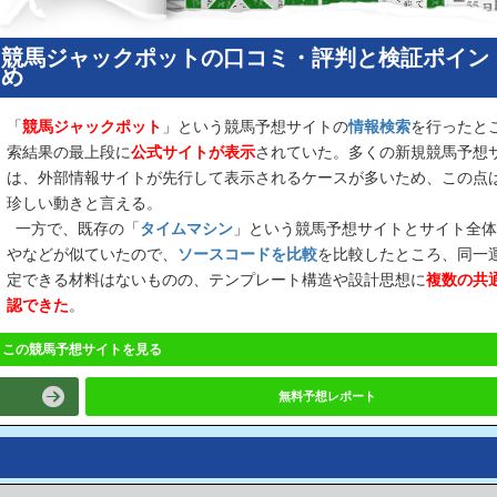
競馬ジャックポットの⼝コミ・評判と検証ポイン
め
「
競馬ジャックポット
」という競馬予想サイトの
情報検索
を行ったと
索結果の最上段に
公式サイトが表示
されていた。多くの新規競馬予想
は、外部情報サイトが先行して表示されるケースが多いため、この点
珍しい動きと言える。
一方で、既存の「
タイムマシン
」という競馬予想サイトとサイト全
やなどが似ていたので、
ソースコードを比較
を比較したところ、同一
定できる材料はないものの、テンプレート構造や設計思想に
複数の共
認できた
。
この競馬予想サイトを見る
無料予想レポート