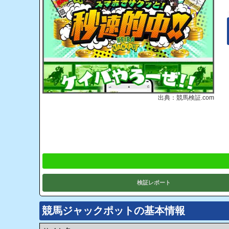
出典：競馬検証.com
検証レポート
競馬ジャックポットの基本情報