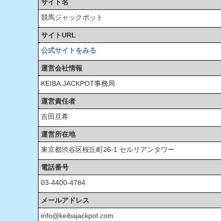
サイト名
競馬ジャックポット
サイトURL
公式サイトをみる
運営会社情報
KEIBA JACKPOT事務局
運営責任者
吉田亘希
運営所在地
東京都渋谷区桜丘町26-1 セルリアンタワー
電話番号
03-4400-4784
メールアドレス
info@keibajackpot.com