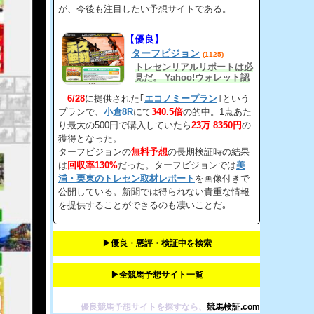
が、今後も注目したい予想サイトである。
【優良】
ターフビジョン
(1125)
トレセンリアルリポートは必
見だ。 Yahoo!ウォレット認
定されてている。
6/28
に提供された｢
エコノミープラン
｣という
プランで、
小倉8R
にて
340.5倍
の的中。1点あた
り最大の500円で購入していたら
23万 8350円
の
獲得となった。
ターフビジョンの
無料予想
の長期検証時の結果
は
回収率130%
だった。ターフビジョンでは
美
浦・栗東のトレセン取材レポート
を画像付きで
公開している。新聞では得られない貴重な情報
を提供することができるのも凄いことだ｡
▶︎優良・悪評・検証中を検索
▶︎全競馬予想サイト一覧
優良競馬予想サイトを探すなら、
競馬検証.com