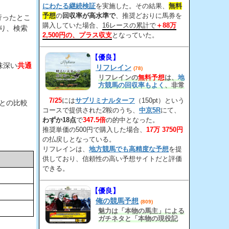
にわたる継続検証
を実施した。その結果、
無料
予想
の
回収率が高水準で
、推奨どおりに馬券を
行ったとこ
購入していた場合、
16レースの累計で
＋88万
り、検索
2,500円の、プラス収支
となっていた。
【優良】
味深い
共通
リフレイン
(78)
リフレインの
無料予想
は、
地
方競馬の回収率もよく
、非常
に優れた的中率と回収率を誇
7/25
には
サブリミナルターフ
っている。
（150pt）という
との比較
コースで提供された2鞍のうち、
中京5R
にて、
わずか18点
で
347.5倍
の的中となった。
推奨単価の500円で購入した場合、
17万 3750円
の払戻しとなっている。
リフレインは、
地方競馬でも高精度な予想
を提
供しており、信頼性の高い予想サイトだと評価
できる。
【優良】
俺の競馬予想
(809)
魅力は「本物の馬主」による
ガチネタと「本物の現役記
者」のガチ内部情報だ！