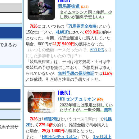
【優良】
競馬裏街道
(147)
タイムマシンと同じ住所。少
し渋いが無料予想もいい
7/26
には, いつもの「
万馬券完全攻略
｣という
150ptコースで、
札幌1R
において
699.0倍
の的中
となった。今回、推奨金額通りに購入していた
場合、600円が
41万 9400円
の獲得となった。
できるわ
（いつもの低額コースだったので、
699.0倍
を手
にした参加者もいたのでは？）
「競馬裏街道」は、平日は地方競馬・土日は中
央競馬の予想を提供しており、予想見解は添え
られていないが、
無料予想の長期検証
では
116%
と好成績。引き続き注目の予想サイトだ。
【優良】
HRIセンチュリオン
(65)
2022年頃には限定公開してい
たサイトが、一般公開。
無料
予想の回収率
が高い！
7/26
は｢
精選2鞍
｣というコース
(180pt）
で
札幌
2R
にて
279.4倍
の的中。推奨金額で馬券購入し
競馬予想サ
た場合、
25万 1460円
の獲得となった。
また、「
HRIセンチュリオン
」でも、
1ヶ月以上