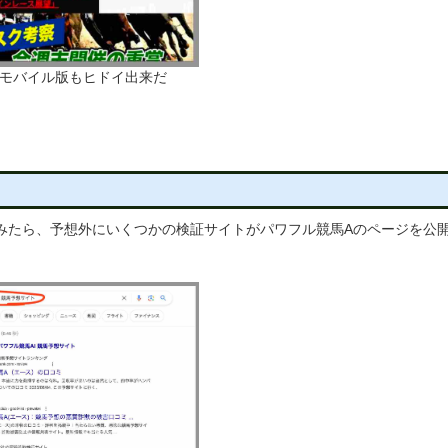
 モバイル版もヒドイ出来だ
みたら、予想外にいくつかの検証サイトがパワフル競馬Aのページを公