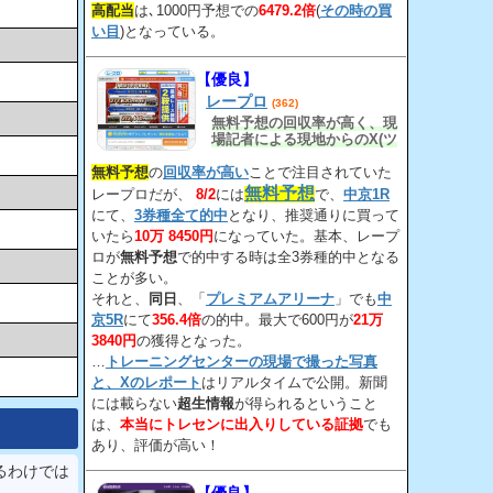
高配当
は､1000円予想での
6479.2倍
(
その時の買
い目
)となっている。
【優良】
レープロ
(362)
無料予想の回収率が高く、現
場記者による現地からのX(ツ
イッター)が面白い。
無料予想
の
回収率が高い
ことで注目されていた
無料予想
レープロだが、
8/2
には
で、
中京1R
にて、
3券種全て的中
となり、推奨通りに買って
いたら
10万 8450円
になっていた。基本、レープ
ロが
無料予想
で的中する時は全3券種的中となる
ことが多い。
それと、
同日
、「
プレミアムアリーナ
」でも
中
京5R
にて
356.4倍
の的中。最大で600円が
21万
3840円
の獲得となった。
…
トレーニングセンターの現場で撮った写真
と、Xのレポート
はリアルタイムで公開。新聞
には載らない
超生情報
が得られるということ
は、
本当にトレセンに出入りしている証拠
でも
あり、評価が高い！
るわけでは