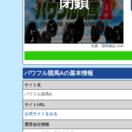
閉鎖
出典：競馬検証.com
パワフル競馬Aの基本情報
サイト名
パワフル競馬A
サイトURL
公式サイトをみる
運営会社情報