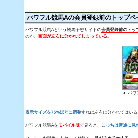
パワフル競馬Aの会員登録前のトップペ
パワフル競馬Aという競馬予想サイトの
会員登録前のトッ
のか、
画面が左右に分かれてしまっている
。
▲ パ
表示サイズを75%ほどに調整
すれば左右に分かれてはいる
パワフル競馬Aを
モバイル版
で見ると、
こっちは普通に見
フォントや配色にもセンスが無く、
目がチカチカする
。