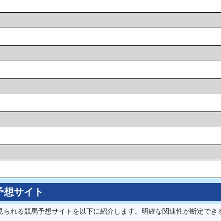
予想サイト
見られる競馬予想サイトを以下に紹介します。明確な関連性が断定でき