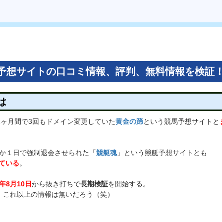
予想サイトの口コミ情報、評判、無料情報を検証
は
2ヶ月間で3回もドメイン変更していた
黄金の蹄
という競馬予想サイトと
か１日で強制退会させられた「
競艇魂
」という競艇予想サイトとも
ている
。
3年8月10日
から抜き打ちで
長期検証
を開始する。
、これ以上の情報は無いだろう（笑）