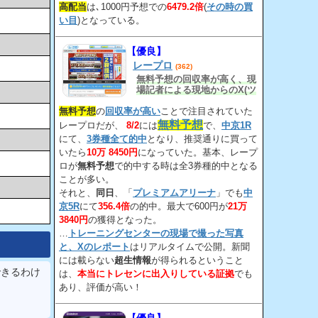
高配当
は､1000円予想での
6479.2倍
(
その時の買
い目
)となっている。
【優良】
レープロ
(362)
無料予想の回収率が高く、現
場記者による現地からのX(ツ
イッター)が面白い。
無料予想
の
回収率が高い
ことで注目されていた
無料予想
レープロだが、
8/2
には
で、
中京1R
にて、
3券種全て的中
となり、推奨通りに買って
いたら
10万 8450円
になっていた。基本、レープ
ロが
無料予想
で的中する時は全3券種的中となる
ことが多い。
それと、
同日
、「
プレミアムアリーナ
」でも
中
京5R
にて
356.4倍
の的中。最大で600円が
21万
3840円
の獲得となった。
…
トレーニングセンターの現場で撮った写真
と、Xのレポート
はリアルタイムで公開。新聞
には載らない
超生情報
が得られるということ
できるわけ
は、
本当にトレセンに出入りしている証拠
でも
あり、評価が高い！