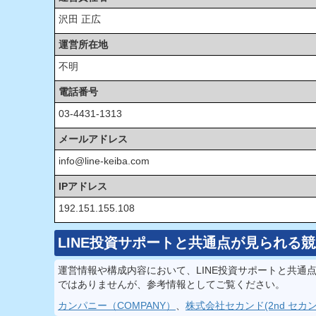
沢田 正広
運営所在地
不明
電話番号
03-4431-1313
メールアドレス
info@line-keiba.com
IPアドレス
192.151.155.108
LINE投資サポートと共通点が見られる
運営情報や構成内容において、LINE投資サポートと共
ではありませんが、参考情報としてご覧ください。
カンパニー（COMPANY）
、
株式会社セカンド(2nd セカン