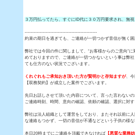
３万円払ってたら、すぐにID代に３０万円要求され、無
------------------------------------------------
約束の期日を過ぎても、ご連絡が一切つかず音信が無く困
弊社では今回の件に関しまして、“お客様からのご意向”に
めておりますので、ご連絡が一切つかないという事は弊社
ても仕方のない状況でございます。
くれぐれもご承知おき頂いた方が賢明かと存知ますが
、今
【双務契約】が成立した案件でございます。
先日お話しさせて頂いた内容について、言った言わないの
ご連絡時刻、時間、意向の確認、依頼の確認、選択に対す
弊社は法人組織として運営をしており、またそれ以前に人
な連絡もつかず、一切の音信が不通などという子供の様な
本日20時までにご連絡を頂戴できなければ
【悪質な業務妨