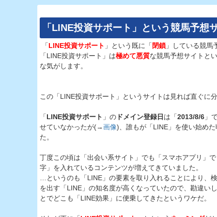
「
LINE投資サポート
」という
競馬予想
「
LINE投資サポート
」という既に「
閉鎖
」している競馬
「LINE投資サポート」は
極めて悪質
な競馬予想サイトと
な気がします。
この「LINE投資サポート」というサイトは見れば直ぐに分
「
LINE投資サポート
」の
ドメイン登録日
は「
2013/8/6
」
せていなかったが(→
画像
)、誰もが「LINE」を使い始め
た。
丁度この頃は「出会い系サイト」でも「スマホアプリ」でも
字」を入れているコンテンツが増えてきていました。
…というのも「LINE」の要素を取り入れることにより、
を出す「LINE」の知名度が高くなっていたので、勘違
とでどこも「LINE効果」に便乗してきたというワケだ。