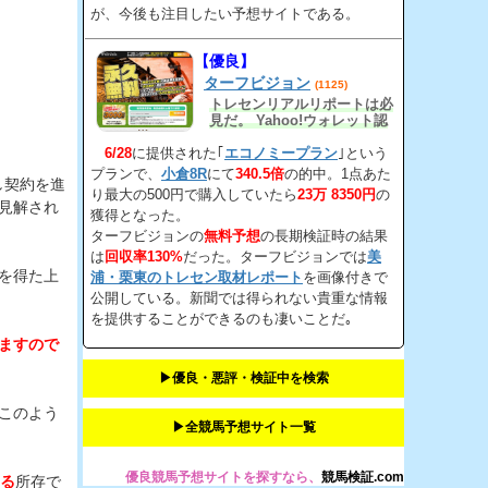
が、今後も注目したい予想サイトである。
【優良】
ターフビジョン
(1125)
トレセンリアルリポートは必
見だ。 Yahoo!ウォレット認
定されてている。
6/28
に提供された｢
エコノミープラン
｣という
プランで、
小倉8R
にて
340.5倍
の的中。1点あた
し契約を進
り最大の500円で購入していたら
23万 8350円
の
見解され
獲得となった。
ターフビジョンの
無料予想
の長期検証時の結果
は
回収率130%
だった。ターフビジョンでは
美
を得た上
浦・栗東のトレセン取材レポート
を画像付きで
公開している。新聞では得られない貴重な情報
を提供することができるのも凄いことだ｡
ますので
▶︎優良・悪評・検証中を検索
このよう
▶︎全競馬予想サイト一覧
優良競馬予想サイトを探すなら、
競馬検証.com
る
所存で