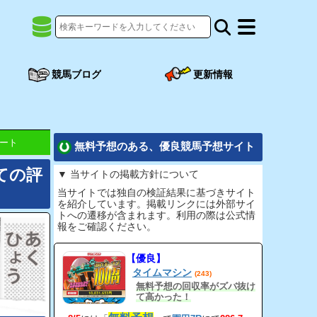
競馬ブログ
更新情報
ート
無料予想のある、優良競馬予想サイト
ての評
▼ 当サイトの掲載方針について
当サイトでは独自の検証結果に基づきサイト
を紹介しています。掲載リンクには外部サイ
トへの遷移が含まれます。利用の際は公式情
報をご確認ください。
【優良】
タイムマシン
(243)
無料予想の回収率がズバ抜け
て高かった！
3ヶ月かけた無料予想検証