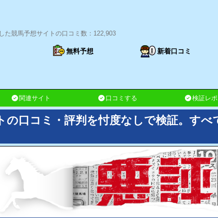
した競馬予想サイトの口コミ数：122,903
ト
無料予想
新着口コミ
関連サイト
口コミする
検証レポ
ートの口コミ・評判を忖度なしで検証。すべ