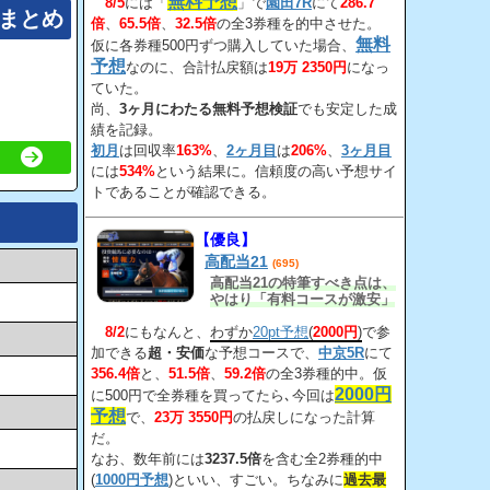
無料予想
は、1回目の回収率が163%、
8/5
には「
」で
園田7R
にて
286.7
トまとめ
2回目が206%、3回目が534%
倍
、
65.5倍
、
32.5倍
の全3券種を的中させた。
だ。
無料
仮に各券種500円ずつ購入していた場合、
予想
なのに、合計払戻額は
19万 2350円
になっ
ていた。
尚、
3ヶ月にわたる無料予想検証
でも安定した成
績を記録。
初月
は回収率
163%
、
2ヶ月目
は
206%
、
3ヶ月目
には
534%
という結果に。信頼度の高い予想サイ
トであることが確認できる。
【優良】
高配当21
(695)
高配当21の特筆すべき点は、
やはり「有料コースが激安」
というところだろう。
8/2
にもなんと、
わずか
20pt予想
(
2000円
)
で参
加できる
超・安価
な予想コースで、
中京5R
にて
356.4倍
と、
51.5倍
、
59.2倍
の全3券種的中。仮
2000円
に500円で全券種を買ってたら､今回は
予想
で、
23万 3550円
の払戻しになった計算
だ。
なお、数年前には
3237.5倍
を含む全2券種的中
(
1000円予想
)といい、すごい。ちなみに
過去最