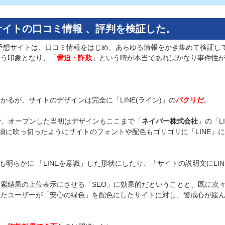
サイト
の
口コミ
情報
、
評判
を
検証
した。
予想サイトは、口コミ情報をはじめ、あらゆる情報をかき集めて検証し
いう印象となり、「
脅迫・詐欺
」という噂が本当であればかなり事件性
かるが、サイトのデザインは完全に「LINE(ライン)」の
パクリだ
。
で、オープンした当初はデザインもここまで「
ネイバー株式会社
」の「L
た頃に吹っ切ったようにサイトのフォントや配色もゴリゴリに「LINE」
明らかに 「LINEを意識」した形状にしたり、「サイトの説明文にLIN
検索結果の上位表示にさせる「SEO」に効果的だということと、既に次
いしたユーザーが「安心の緑色」を配色にしたサイトに対し、警戒心が緩