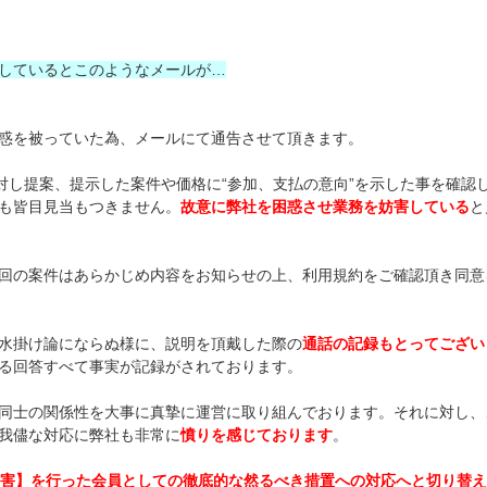
視しているとこのようなメールが…
惑を被っていた為、メールにて通告させて頂きます。
対し提案、提示した案件や価格に“参加、支払の意向”を示した事を確認
も皆目見当もつきません。
故意に弊社を困惑させ業務を妨害している
と
回の案件はあらかじめ内容をお知らせの上、利用規約をご確認頂き同意
水掛け論にならぬ様に、説明を頂戴した際の
通話の記録もとってござい
る回答すべて事実が記録がされております。
同士の関係性を大事に真摯に運営に取り組んでおります。それに対し、
我儘な対応に弊社も非常に
憤りを感じております
。
害】を行った会員としての徹底的な然るべき措置への対応へと切り替え