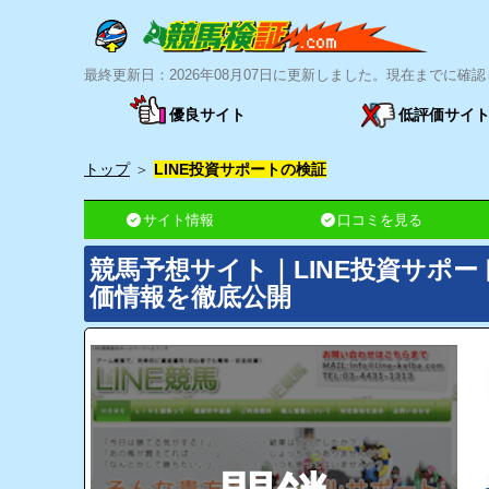
最終更新日：2026年08月07日に更新しました。現在までに確認
優良サイト
低評価サイ
トップ
＞
LINE投資サポートの検証
サイト情報
口コミを見る
競馬予想サイト｜LINE投資サポ
価情報を徹底公開