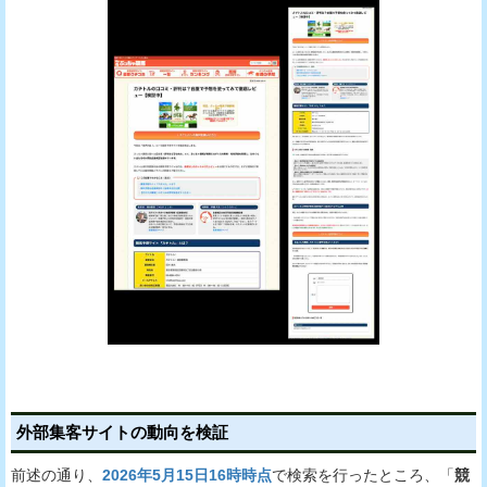
外部集客サイトの動向を検証
前述の通り、
2026年5月15日16時時点
で検索を行ったところ、「
競