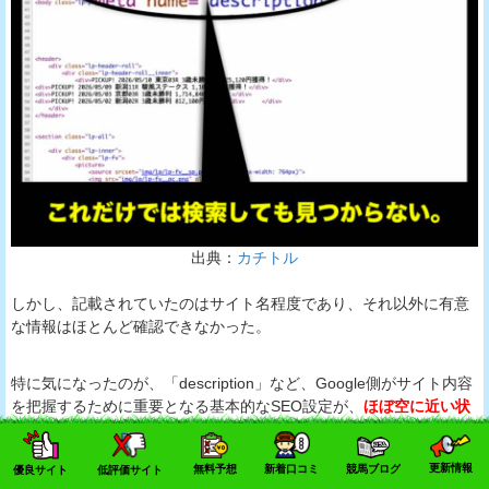
出典：
カチトル
しかし、記載されていたのはサイト名程度であり、それ以外に有意
な情報はほとんど確認できなかった。
特に気になったのが、「description」など、Google側がサイト内容
を把握するために重要となる基本的なSEO設定が、
ほぼ空に近い状
態
だった点である。
通常であれば、少しでも検索流入を獲得するため、サイト概要やキ
更新情報
無料予想
新着口コミ
競馬ブログ
優良サイト
低評価サイト
ーワード関連の情報を設定しているケースが多い。