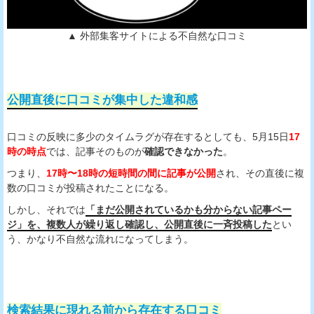
▲ 外部集客サイトによる不自然な口コミ
公開直後に口コミが集中した違和感
口コミの反映に多少のタイムラグが存在するとしても、5月15日
17
時の時点
では、記事そのものが
確認できなかった
。
つまり、
17時〜18時の短時間の間に記事が公開
され、その直後に複
数の口コミが投稿されたことになる。
しかし、それでは
「まだ公開されているかも分からない記事ペー
ジ」を、複数人が繰り返し確認し、公開直後に一斉投稿した
とい
う、かなり不自然な流れになってしまう。
検索結果に現れる前から存在する口コミ