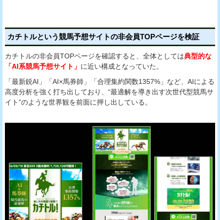
カチトルという競馬予想サイトの非会員TOPページを検証
カチトルの非会員TOPページを確認すると、全体としては
典型的な
「AI系競馬予想サイト」
に近い構成となっていた。
「最新鋭AI」「AI×馬券師」「合理集約関数1357%」など、AIによる
高度分析を強く打ち出しており、“最適解を導き出す次世代型競馬サ
イト”のような世界観を前面に押し出している。