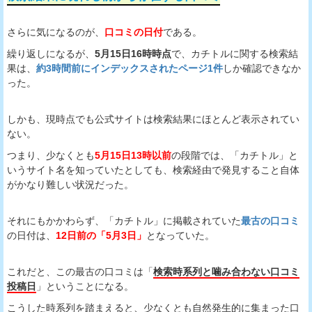
さらに気になるのが、
口コミの日付
である。
繰り返しになるが、
5月15日16時時点
で、カチトルに関する検索結
果は、
約3時間前にインデックスされたページ1件
しか確認できなか
った。
しかも、現時点でも公式サイトは検索結果にほとんど表示されてい
ない。
つまり、少なくとも
5月15日13時以前
の段階では、「カチトル」と
いうサイト名を知っていたとしても、検索経由で発見すること自体
がかなり難しい状況だった。
それにもかかわらず、「カチトル」に掲載されていた
最古の口コミ
の日付は、
12日前の「5月3日」
となっていた。
これだと、この最古の口コミは「
検索時系列と噛み合わない口コミ
投稿日
」ということになる。
こうした時系列を踏まえると、少なくとも自然発生的に集まった口