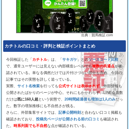
出典：競馬検証.com
カチトルの⼝コミ・評判と検証ポイントまとめ
今回検証した「
カチトル
」は、「
サキガケ
」との
ソースコード比較
で、通常ユーザーには見えない内部構造レベルでも
複数の共通点
が確
認されている。単なる偶然だけでは片付けづらい部分も含め、今回の
記事ではその実態を詳しく追っている。
実際、
サイト名検索
を行っても
公式サイトは表示されず
、外部情報も
公開されたばかりのページが中心。それにもかかわらず、LINE会員数
だけは
既に160人超
という状態で、
20時間経過後も増加は1人のみ
だっ
た。数字の増加推移にも不自然さが残る。
さらに、外部集客サイトでは、
記事公開時刻
と合わない口コミ掲載も
確認されており、
投稿先ページが公開される前の口コミ
も確認され
た。
時系列面でも不自然
な点が確認されている。