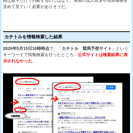
純な数字だけで判断するのではなく、実際の流入状況や増加推移を
含めて見ていく必要がありそうだ。
カチトルを情報検索した結果
2026年5月15日16時時点
で、「
カチトル 競馬予想サイト
」という
キーワードで情報検索を行ったところ、
公式サイトは検索結果に表
示されなかった
。