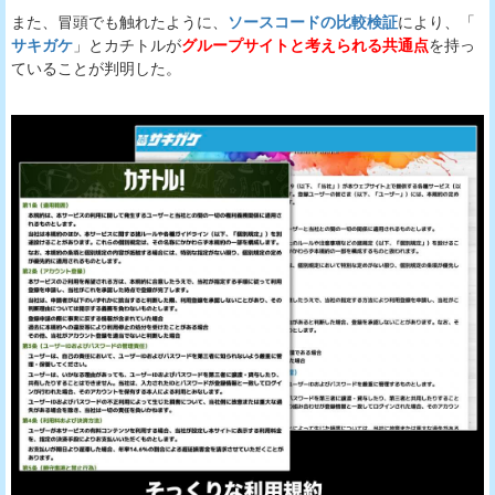
また、冒頭でも触れたように、
ソースコードの比較検証
により、「
サキガケ
」とカチトルが
グループサイトと考えられる共通点
を持っ
ていることが判明した。