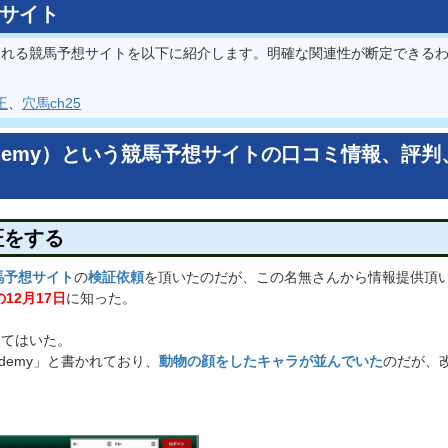
想サイト
られる競馬予想サイトを以下に紹介します。明確な関連性が断定できる
王
、
穴馬ch25
n Academy）という競馬予想サイトの口コミ情報、評
証をする
馬予想サイト
の
検証依頼
を頂いたのだが、この名無さんから情報提供頂
の12月17日
に知った。
けてはいた。
Academy」と書かれており、
動物の顔をしたキャラが並んでいた
のだが、