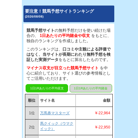
要注意！競馬予想サイトランキング
(2026/08/08)
競馬予想サイト
の無料予想だけを使い続けた場
合の、
1日あたりの平均賭金や収支
をもとに、
独自のランキングを作成しました。
このランキングは、
口コミや主観による評価で
はなく、当サイトが長期にわたり無料予想を検
証した実測データ
をもとに算出したものです。
マイナス収支が目立った競馬予想サイト
を中
心に紹介しており、サイト選びの参考情報とし
てご活用いただけます。
1日1Rあたりの平均収支
1日1Rあたりの平均賭金
順位
サイト名
金額
1位
万馬券マスターズ
¥-22,964
馬クイック（ウマク
2位
¥-22,950
イック）