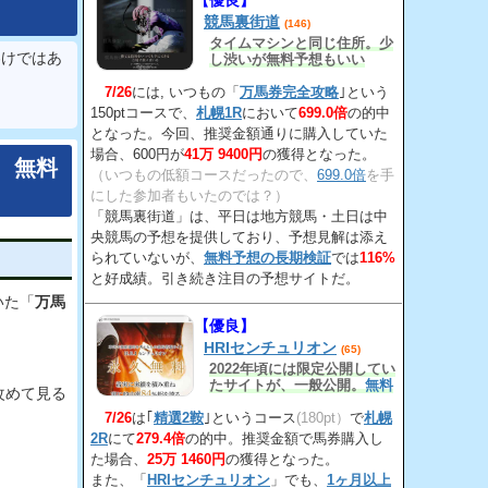
【優良】
競馬裏街道
(146)
タイムマシンと同じ住所。少
わけではあ
し渋いが無料予想もいい
7/26
には, いつもの「
万馬券完全攻略
｣という
150ptコースで、
札幌1R
において
699.0倍
の的中
となった。今回、推奨金額通りに購入していた
場合、600円が
41万 9400円
の獲得となった。
判、無料
（いつもの低額コースだったので、
699.0倍
を手
にした参加者もいたのでは？）
「競馬裏街道」は、平日は地方競馬・土日は中
央競馬の予想を提供しており、予想見解は添え
られていないが、
無料予想の長期検証
では
116%
と好成績。引き続き注目の予想サイトだ。
いた「
万馬
【優良】
HRIセンチュリオン
(65)
2022年頃には限定公開してい
たサイトが、一般公開。
無料
改めて見る
予想の回収率
が高い！
7/26
は｢
精選2鞍
｣というコース
(180pt）
で
札幌
2R
にて
279.4倍
の的中。推奨金額で馬券購入し
た場合、
25万 1460円
の獲得となった。
また、「
HRIセンチュリオン
」でも、
1ヶ月以上