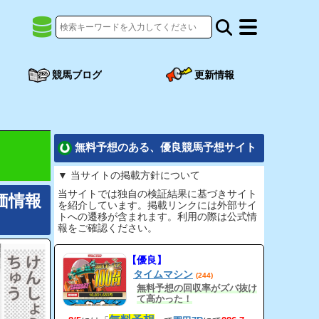
競馬ブログ
更新情報
無料予想のある、優良競馬予想サイト
▼ 当サイトの掲載方針について
当サイトでは独自の検証結果に基づきサイト
価情報
を紹介しています。掲載リンクには外部サイ
トへの遷移が含まれます。利用の際は公式情
報をご確認ください。
【優良】
タイムマシン
(244)
無料予想の回収率がズバ抜け
て高かった！
3ヶ月かけた無料予想検証