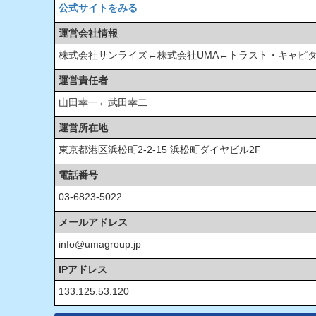
公式サイトをみる
運営会社情報
株式会社サンライズ←株式会社UMA←トラスト・キャピ
運営責任者
山田幸一←武田幸二
運営所在地
東京都港区浜松町2-2-15 浜松町ダイヤビル2F
電話番号
03-6823-5022
メールアドレス
info@umagroup.jp
IPアドレス
133.125.53.120