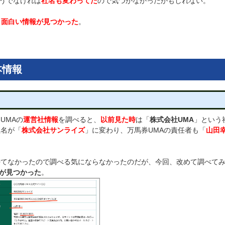
うでなければ
社名も変わってた
ので気づかなかったかもしれない。
、
面白い情報が見つかった
。
本情報
UMAの
運営社情報
を調べると、
以前見た時
は「
株式会社UMA
」という
社名が「
株式会社サンライズ
」に変わり、万馬券UMAの責任者も「
山田
持てなかったので調べる気にならなかったのだが、今回、改めて調べて
が見つかった
。