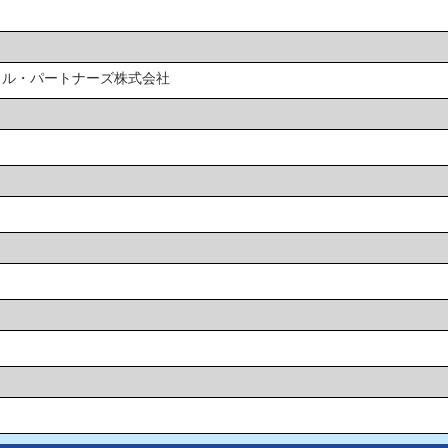
タル・パートナーズ株式会社