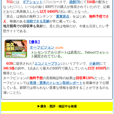
7/11
には、
ギアショット
(120pt)
コースで、
函館7R
にて
316倍
の配当と
なった
(24点)
。いつもの如く400円での購入が推奨されていたので、記載
どおりに馬券購入したら
12万 6400円
の払い戻しとなった。
「原点」は独自の無料コンテンツ「
重賞原点
」をはじめ、
無料予想でさ
え
、根拠のある
信頼できる見解
が常に載っている。
地方競馬での回収率も良好
だ。見た目は地味だが、今後も注目したい予
想サイトである。
【優良】
ターフビジョン
(1125)
トレセンリアルリポートは必見だ。 Yahoo!ウォレッ
ト認定されてている。
6/28
に提供された｢
エコノミープラン
｣というプランで、
小倉8R
にて
340.5倍
の的中。1点あたり最大の500円で購入していたら
23万 8350円
の
獲得となった。
ターフビジョンの
無料予想
の長期検証時の結果は
回収率130%
だった。タ
ーフビジョンでは
美浦・栗東のトレセン取材レポート
を画像付きで公開
している。新聞では得られない貴重な情報を提供することができるのも
凄いことだ｡
▶︎優良・悪評・検証中を検索