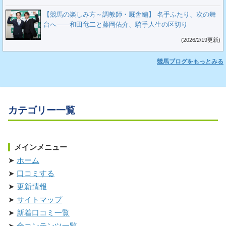
【競馬の楽しみ方～調教師・厩舎編】 名手ふたり、次の舞
台へ――和田竜二と藤岡佑介、騎手人生の区切り
(2026/2/19更新)
競馬ブログをもっとみる
カテゴリー一覧
メインメニュー
ホーム
口コミする
更新情報
サイトマップ
新着口コミ一覧
全コンテンツ一覧