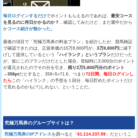
毎日ログインするだけ
でポイントもらえるのであれば、
最安コース
を見るのに何日かかるのか？
…確認してみたけど、まだ週中だから
か
コース紹介が無かった。
最後の項目で「究極万馬券の料金プラン」を紹介したが、競馬検証
で確認できたのは、正規単価の15万8,800円が、
3万8,800円
に値下
げして提供しているという
「ハイランク」というプラン
だけだった
が、仮にこのプランだけだとした場合、登録時に3,000分のポイント
が還元されたのでその分を引き、
残り3万5,800円分のポイント
→358pt
だとすると、358÷5=71.6、つまり
72日間、毎日ログインし
たら
この「ハイランク」の予想を１回分、毎日貯めたポイントだけ
で見れるのかも(？)しれない。ということだ。
究極万馬券
のグループサイトは？
究極万馬券のIPアドレス
を調べると「
61.114.237.59
」だというこ