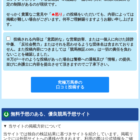
定の制限があるのが現状です。
せっかく貴重なご意見や「
🔥怒り
」の投稿をいただいても、内容によっては
掲載が難しい場合がございます。何卒ご理解賜りますようお願い申し上げま
す。
投稿される内容は「意図的な」な営業妨害、または一個人に向けた誹謗
中傷、「反社会勢力」またはそれを思わせるような団体名は含まれておりま
せん。また投稿内容につきましては「競馬検証.com」は一切の責任を負わ
ないことを確認しました。
※万が一そのような投稿があった場合は警察への通報及び「情報」の提供、
並びに弁護士に内容を提出させて頂きますのでご了承下さい。
究極万馬券
の
口コミ投稿する
無料予想のある、優良競馬予想サイト
▼ 当サイトの掲載方針について
当サイトでは独自の検証結果に基づきサイトを紹介しています。掲載リ
ンクには外部サイトへの遷移が含まれます。利用の際は公式情報をご確