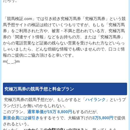
だろう。
「競馬検証.com」では引き続き究極万馬券「究極万馬券」という競
馬予想サイトの検証は続けていくつもりですが、もしも「究極万馬
券」をご利用された方や、被害・不満と思われている方、究極万馬
券の「関連サイト情報」などをお持ちの方、または「究極万馬券」
からの電話営業など証拠の残らない営業を受けられた方などいらっ
しゃいましたら、どんな些細な情報でも構いませんので、口コミ情
報のご提供にご協力頂けると幸いです。
m(_ _;)m
究極万馬券
の競馬予想と料金プラン
究極万馬券の競馬予想だが、もしかすると「
ハイランク
」というプ
ランだけしか無いのかもしれない。
このプラン、
通常単価が15万 8,800円
もするのだが、
新規会員には値引き
をするそうで、大幅値下げの
3万5,800円
で提供
されるという。
だったら、
ハナからこの金額で良いのでは？
と、思ってしまう。