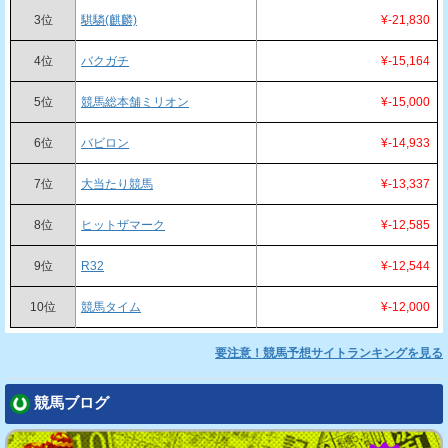
3位
騏驎(麒麟)
¥-21,830
4位
バクガチ
¥-15,164
5位
競馬総本舗ミリオン
¥-15,000
6位
バビロン
¥-14,933
7位
大当たり競馬
¥-13,337
8位
ヒットザマーク
¥-12,585
9位
R32
¥-12,544
10位
競馬タイム
¥-12,000
要注意！競馬予想サイトランキングを見る
競馬ブログ