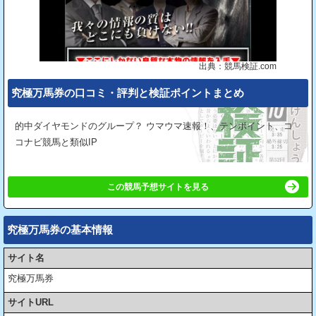
出典：競馬検証.com
究極万馬券の⼝コミ・評判と検証ポイントまとめ
的中ダイヤモンドのグループ？ ウマウマ速報！、テンポイント、コ
コナビ競馬と類似IP
この競馬予想サイトを見る
究極万馬券の基本情報
サイト名
究極万馬券
サイトURL