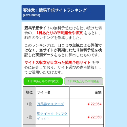
要注意！競馬予想サイトランキング
(2026/08/06)
競馬予想サイト
の無料予想だけを使い続けた場
合の、
1日あたりの平均賭金や収支
をもとに、
独自のランキングを作成しました。
このランキングは、
口コミや主観による評価で
はなく、当サイトが長期にわたり無料予想を検
証した実測データ
をもとに算出したものです。
マイナス収支が目立った競馬予想サイト
を中
心に紹介しており、サイト選びの参考情報とし
てご活用いただけます。
1日1Rあたりの平均収支
1日1Rあたりの平均賭金
順位
サイト名
金額
1位
万馬券マスターズ
¥-22,964
馬クイック（ウマク
2位
¥-22,950
イック）