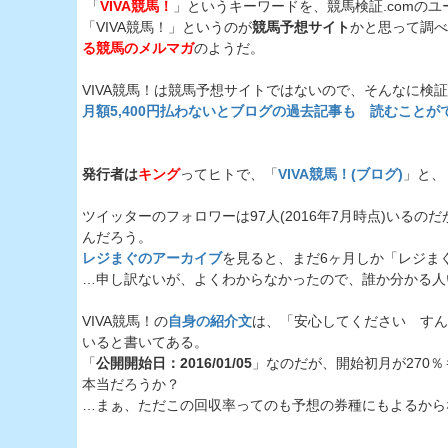
「
VIVA競馬！
」というキーワードを、競馬検証.comの
「VIVA競馬！」というのが
競馬予想サイト
かと思って調べ
る競馬のメルマガ
のようだ。
VIVA競馬！は競馬予想サイトではないので、そんなに検
月額5,400円払わないとブログの過去記事も 読むことが
発行者は
キング
ってヒトで、「
VIVA競馬！(ブログ)
」と、
ツイッターのフォロワーは97人(2016年7月時点)いる
んだろう。
レジまぐのアーカイブ
を見ると、まだ6ヶ月しか「レジま
…申し訳ないが、よくわからなかったので、誰か分かる人
VIVA競馬！の
自身の紹介文
は、「安心してください すん
いると書いてある。
「
公開開始日：2016/01/05
」なのだが、開始初月が270
本当だろうか？
…まぁ、ただこの回収率ってのも予想の券種にもよるから