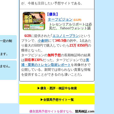
が、今後も注目したい予想サイトである。
【優良】
ターフビジョン
(1125)
トレセンリアルリポートは必
見だ。 Yahoo!ウォレット認
定されてている。
6/28
に提供された｢
エコノミープラン
｣という
プランで、
小倉8R
にて
340.5倍
の的中。1点あた
一定の制
り最大の500円で購入していたら
23万 8350円
の
獲得となった。
ます。
ターフビジョンの
無料予想
の長期検証時の結果
は
回収率130%
だった。ターフビジョンでは
美
浦・栗東のトレセン取材レポート
を画像付きで
ません。
公開している。新聞では得られない貴重な情報
を提供することができるのも凄いことだ｡
▶︎優良・悪評・検証中を検索
▶︎全競馬予想サイト一覧
優良競馬予想サイトを探すなら、
競馬検証.com