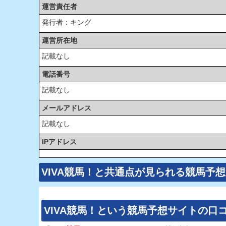
運営責任者
発行者：キング
運営所在地
記載なし
電話番号
記載なし
メールアドレス
記載なし
IPアドレス
VIVA競馬！と共通点が見られる競馬予
VIVA競馬！
という
競馬予想サイト
の
口