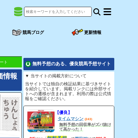
競馬ブログ
更新情報
ート
無料予想のある、優良競馬予想サイト
価情報
▼ 当サイトの掲載方針について
当サイトでは独自の検証結果に基づきサイト
を紹介しています。掲載リンクには外部サイ
トへの遷移が含まれます。利用の際は公式情
報をご確認ください。
【優良】
タイムマシン
(243)
無料予想の回収率がズバ抜け
て高かった！
3ヶ月かけた無料予想検証