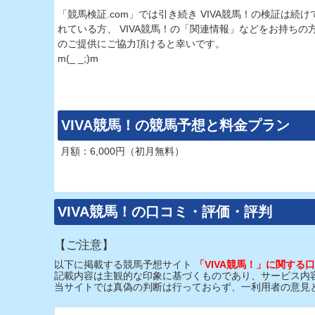
「競馬検証.com」では引き続き VIVA競馬！の検証は続
れている方、 VIVA競馬！の「関連情報」などをお持ち
のご提供にご協力頂けると幸いです。
m(_ _;)m
VIVA競馬！
の競馬予想と料金プラン
月額：6,000円（初月無料）
VIVA競馬！の口コミ・評価・評判
【ご注意】
以下に掲載する競馬予想サイト
「VIVA競馬！」に関する
記載内容は主観的な印象に基づくものであり、サービス内
当サイトでは真偽の判断は行っておらず、一利用者の意見