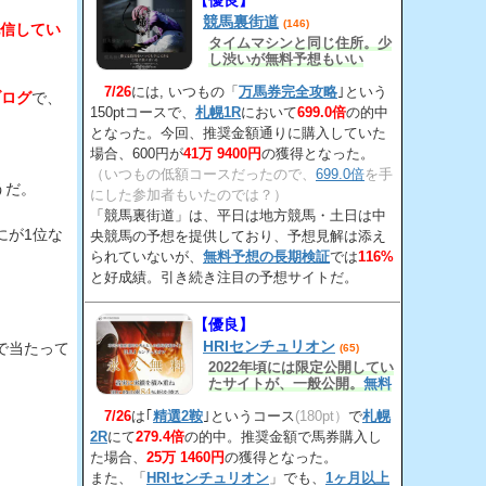
【優良】
競馬裏街道
(146)
信してい
タイムマシンと同じ住所。少
し渋いが無料予想もいい
7/26
には, いつもの「
万馬券完全攻略
｣という
ブログ
で、
150ptコースで、
札幌1R
において
699.0倍
の的中
となった。今回、推奨金額通りに購入していた
場合、600円が
41万 9400円
の獲得となった。
（いつもの低額コースだったので、
699.0倍
を手
うだ。
にした参加者もいたのでは？）
「競馬裏街道」は、平日は地方競馬・土日は中
にが1位な
央競馬の予想を提供しており、予想見解は添え
られていないが、
無料予想の長期検証
では
116%
と好成績。引き続き注目の予想サイトだ。
【優良】
HRIセンチュリオン
で当たって
(65)
2022年頃には限定公開してい
たサイトが、一般公開。
無料
予想の回収率
が高い！
7/26
は｢
精選2鞍
｣というコース
(180pt）
で
札幌
2R
にて
279.4倍
の的中。推奨金額で馬券購入し
た場合、
25万 1460円
の獲得となった。
また、「
HRIセンチュリオン
」でも、
1ヶ月以上