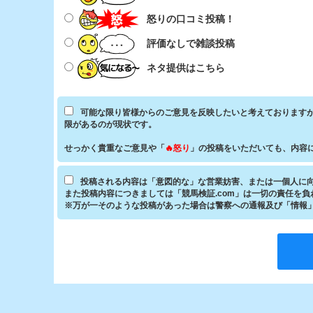
怒りの口コミ投稿！
評価なしで雑談投稿
ネタ提供はこちら
可能な限り皆様からのご意見を反映したいと考えております
限があるのが現状です。
せっかく貴重なご意見や「
🔥怒り
」の投稿をいただいても、内容
投稿される内容は「意図的な」な営業妨害、または一個人に
また投稿内容につきましては「競馬検証.com」は一切の責任を
※万が一そのような投稿があった場合は警察への通報及び「情報